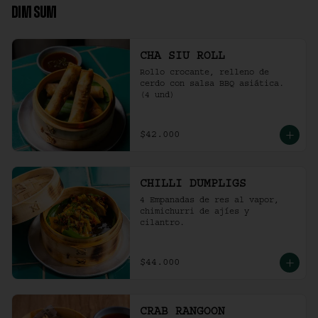
DIM SUM
CHA SIU ROLL
Rollo crocante, relleno de 
cerdo con salsa BBQ asiática. 
(4 und)
$42.000
CHILLI DUMPLIGS
4 Empanadas de res al vapor, 
chimichurri de ajíes y 
cilantro.
$44.000
CRAB RANGOON