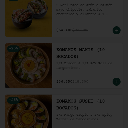
2 Nori taco de atún o salmón, 
mayo chipotle, rabanito 
encurtido y cilantro & 2 
Unidades de pollo crocante con 
ensalada de repollo y mayo 
picante en bao buns.
$64.400
$92.000
-
25
%
KOMAMOS MAKIS (10
BOCADOS)
1/2 Dragon & 1/2 ACV Roll de 
Langostinos.
$36.350
$48.500
-
25
%
KOMAMOS SUSHI (10
BOCADOS)
1/2 Mango Tropic & 1/2 Spicy 
Tartar de Langostinos.