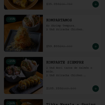
$35.050
$46.750
-
35
%
KOMPARTAMOS
Ko Shrimp Tempura.

2 Und Sriracha Chicken.
$59.800
$92.000
-
25
%
KOMPARTE SIEMPRE
2 Und Nori tacos de Salmón o 
Atún.

2 Und Sriracha Chicken.

 Mango Tropic.
$105.350
$140.500
-
26
%