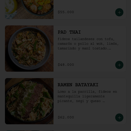
picante).
$55.000
PAD THAI
fideos tailandeses con tofu, 
camarón o pollo al wok, limón, 
tamarindo y maní tostado.
(ligeramente picante).
$48.000
RAMEN BATAYAKI
Lomo a la parrilla, fideos en 
mantequilla ligeramente 
picante, negi y queso 
parmesano.

(No lleva caldo).
$62.000