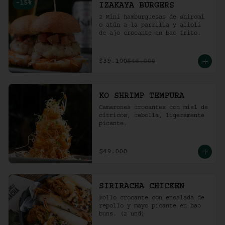
-
15
%
IZAKAYA BURGERS
2 Mini hamburguesas de shiromi 
o atún a la parrilla y alioli 
de ajo crocante en bao frito.
$39.100
$46.000
KO SHRIMP TEMPURA
Camarones crocantes con miel de 
cítricos, cebolla, ligeramente 
picante.
$49.000
SIRIRACHA CHICKEN
Pollo crocante con ensalada de 
repollo y mayo picante en bao 
buns. (2 und)