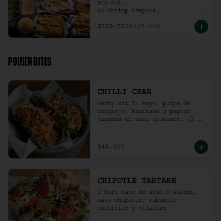
ACV Roll.  

Ko shrimp tempura.                                                  

4 Und Noritaco Chipotle 
$320.000
$417.000
Tartare.                                          

4 Und Noritaco Chilli Crab.                                                                                                                                  

2 Und Sriracha Chicken.
POWER BITES
CHILLI CRAB
Smoky chilli mayo, pulpa de 
cangrejo, kanikama y pepino 
japonés en nori crocante. (2 
und)
$44.000
CHIPOTLE TARTARE
2 Nori taco de atún o salmón, 
mayo chipotle, rabanito 
encurtido y cilantro.