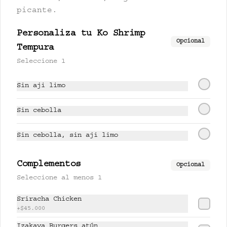
picante.
CHINA PASSION 280 ml
té oolong milk, lychee y 
gulupa.
Personaliza tu Ko Shrimp
Opcional
Tempura
Seleccione 1
$17.500
Sin aji limo
FARANG 280 ml
Sin cebolla
limonaria, piña y miel de 
cardamomo.
Sin cebolla, sin aji limo
$17.000
Complementos
Opcional
Seleccione al menos 1
LEMONCHII 280 ml
Sriracha Chicken
lychee, limón y lemongrass.
+
$45.000
Izakaya Burgers atún