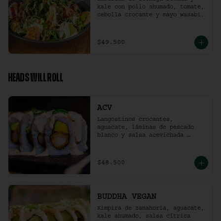
kale con pollo ahumado, tomate, 
cebolla crocante y mayo wasabi.
$49.500
HEADS WILL ROLL
ACV
Langostinos crocantes, 
aguacate, láminas de pescado 
blanco y salsa acevichada 
ligeramente picante. (10 
unidades)
$48.500
BUDDHA VEGAN
Kimpira de zanahoria, aguacate, 
kale ahumado, salsa cítrica 