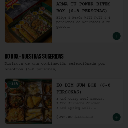
ARMA TU POWER BITES
BOX (6-8 PERSONAS)
Elige 5 Heads Will Roll & 4 
porciones de Noritacos a tu 
gusto.

(6-8 personas).
KO BOX - NUESTRAS SUGERIDAS
Disfruta de una combinación selecciónada por
nosotros (6-8 personas)
-
13
%
KO DIM SUM BOX (6-8
PERSONAS)
3 Und Curry Beef Samosa.

2 Und Sriracha Chicken.

3 Und Spring Roll. 

3 Und Chilli Dumpling.

$295.000
$338.000
3 Und Cha Siu Roll.

3 Und Crab Rangoon.

3 Und Hong Kong Dumplings.
