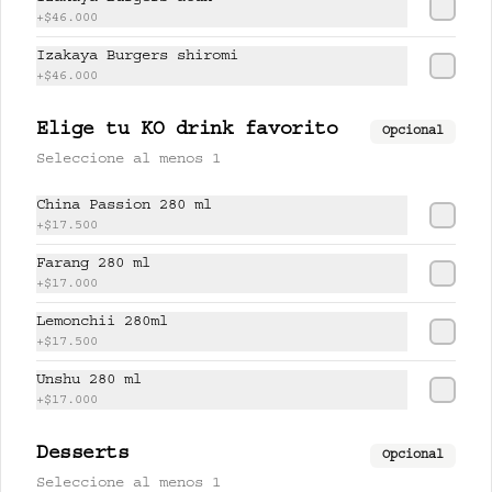
+
$46.000
$17.500
Izakaya Burgers shiromi
+
$46.000
PISCO LEMONCHI 280 ml
Elige tu KO drink favorito
Opcional
Jugo de lychee y lemongrass 
Seleccione al menos 1
mezclado con pisco.
China Passion 280 ml
+
$17.500
$37.500
Farang 280 ml
+
$17.000
Lemonchii 280ml
UNSHU 280 ml
+
$17.500
té jazmín, mandarina y limón.
Unshu 280 ml
+
$17.000
$17.000
Desserts
Opcional
Seleccione al menos 1