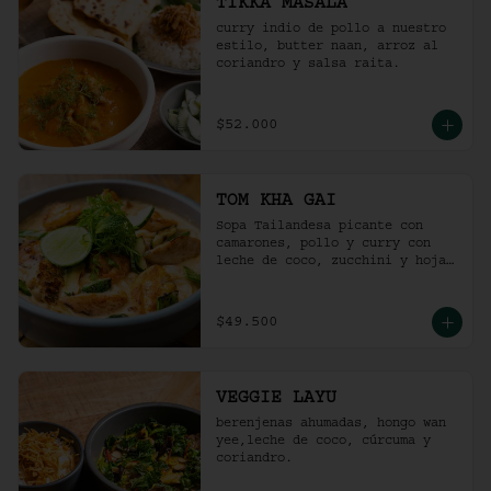
TIKKA MASALA
curry indio de pollo a nuestro 
estilo, butter naan, arroz al 
coriandro y salsa raita.
$52.000
TOM KHA GAI
Sopa Tailandesa picante con 
camarones, pollo y curry con 
leche de coco, zucchini y hojas 
de albahaca.
$49.500
VEGGIE LAYU
berenjenas ahumadas, hongo wan 
yee,leche de coco, cúrcuma y 
coriandro.