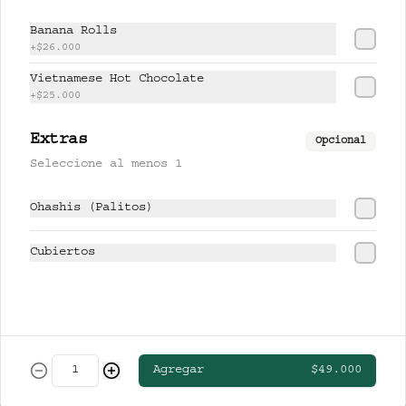
CERVEZAS
Banana Rolls
+
$26.000
Vietnamese Hot Chocolate
CLUB COLOMBIA RUBIA
+
$25.000
Extras
Opcional
Seleccione al menos 1
$13.000
Ohashis (Palitos)
STELLA ARTOIS
Cubiertos
$19.000
Agregar
$49.000