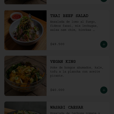
THAI BEEF SALAD
Ensalada de lomo al fuego, 
fideos fansi, mix lechugas, 
salsa nam chim, hierbas 
aromáticas, ají limo, cebolla 
ocañera, rábano fresco y maní 
tostado.
$49.500
VEGAN KING
Poke de hongos ahumados, kale, 
tofu a la plancha con aceite 
picante.
$40.000
WASABI CAESAR
Ensalada de lechuga romana y 