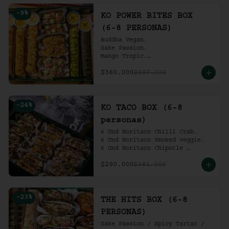
Ko Shrimp Tempura.

-
9
%
Gochujang Ribs.

KO POWER BITES BOX
(6-8 personas).
(6-8 PERSONAS)
Buddha Vegan.

Sake Passion.

Mango Tropic.

Spicy Tartar.

$360.000
$397.000
Dragon.

ACV Roll.

2 Und Noritaco Chipotle 
Tartare.

-
24
%
2 Und Noritaco Chilli Crab.

KO TACO BOX (6-8
2 Und Noritaco Smoked Veggie.

personas)
(6-8 personas).
6 Und Noritaco Chilli Crab.                                          

6 Und Noritaco Smoked veggie.                                                             

6 Und Noritaco Chipotle 
Tartare.
$290.000
$381.000
-
23
%
THE HITS BOX (6-8
PERSONAS)
Sake Passion / Spicy Tartar / 