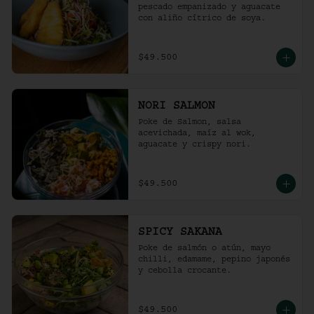
pescado empanizado y aguacate 
con aliño cítrico de soya.
$49.500
NORI SALMON
Poke de Salmon, salsa 
acevichada, maíz al wok, 
aguacate y crispy nori.
$49.500
SPICY SAKANA
Poke de salmón o atún, mayo 
chilli, edamame, pepino japonés 
y cebolla crocante.
$49.500