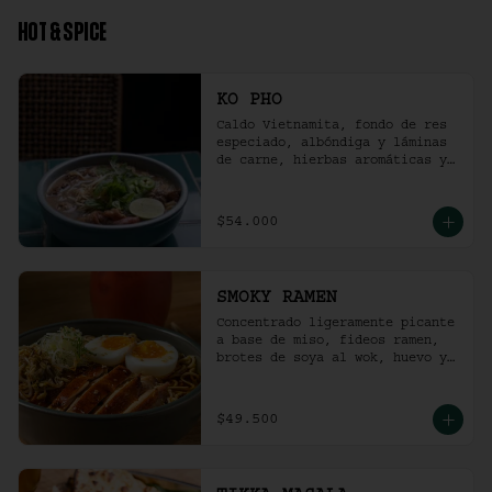
HOT & SPICE
KO PHO
Caldo Vietnamita, fondo de res 
especiado, albóndiga y láminas 
de carne, hierbas aromáticas y 
jalapeño.
$54.000
SMOKY RAMEN
Concentrado ligeramente picante 
a base de miso, fideos ramen, 
brotes de soya al wok, huevo y 
pollo ahumado.
$49.500