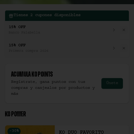
Tienes
2
cupones disponibles
15% OFF
Banco Falabella
15% OFF
Primera compra 2026
Acumula
Ko Points
Regístrate, gana puntos con tus
Únete
compras y canjealos por productos y
más
KO POWER
-
30
%
KO DUO FAVORITO