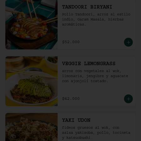
TANDOORI BIRYANI
Pollo Tandoori, arroz al estilo 
indio, Garam Masala, hierbas 
aromáticas.
$52.000
VEGGIE LEMONGRASS
arroz con vegetales al wok, 
limonaria, jengibre y aguacate 
con ajonjolí tostado.
$42.000
YAKI UDON
fideos gruesos al wok, con 
salsa yakisoba, pollo, tocineta 
y katsuobushi.