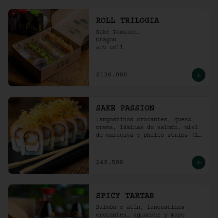
ROLL TRILOGIA
Sake Passion.

Dragon.

ACV Roll.
$136.000
SAKE PASSION
Langostinos crocantes, queso 
crema, láminas de salmón, miel 
de maracuyá y phillo strips (10 
Unidades)
$49.500
SPICY TARTAR
Salmón o atún, langostinos 
crocantes, aguacate y mayo  