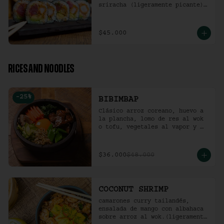
sriracha (ligeramente picante).
(10 Unidades)
$45.000
RICES AND NOODLES
-
25
%
BIBIMBAP
Clásico arroz coreano, huevo a 
la plancha, lomo de res al wok 
o tofu, vegetales al vapor y 
ají coreano.
$36.000
$48.000
COCONUT SHRIMP
camarones curry tailandés, 
ensalada de mango con albahaca 
sobre arroz al wok.(ligeramente 