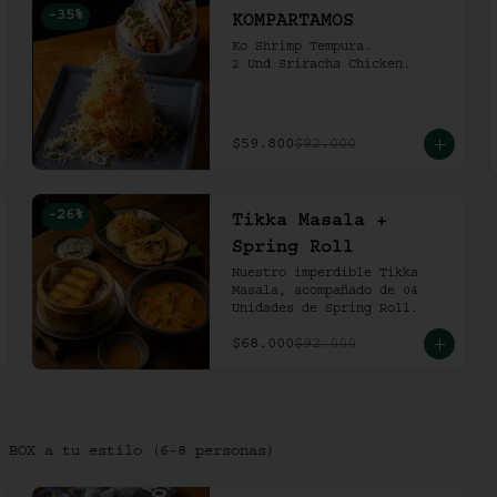
-
35
%
KOMPARTAMOS
Ko Shrimp Tempura.

2 Und Sriracha Chicken.
$59.800
$92.000
-
26
%
Tikka Masala +
Spring Roll
Nuestro imperdible Tikka 
Masala, acompañado de 04 
Unidades de Spring Roll.
$68.000
$92.000
 BOX a tu estilo (6-8 personas)