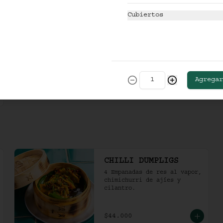
$36.000
Cubiertos
Agregar
CHILLI DUMPLIGS
4 Empanadas de res al vapor, 
chimichurri de ajíes y 
cilantro.
$44.000