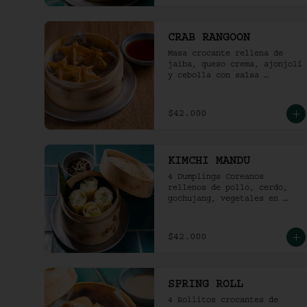
CRAB RANGOON
Masa crocante rellena de 
jaiba, queso crema, ajonjolí 
y cebolla con salsa 
agridulce. (4und)
$42.000
KIMCHI MANDU
4 Dumplings Coreanos 
rellenos de pollo, cerdo, 
gochujang, vegetales en 
salsa soya y vinagre de 
arroz.
$42.000
SPRING ROLL
4 Rollitos crocantes de 