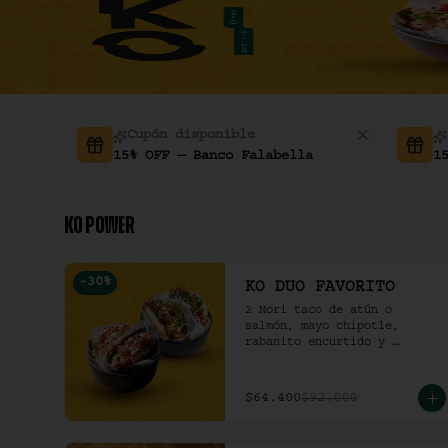
Cupón disponible
15% OFF — Banco Falabella
1
KO POWER
-
30
%
KO DUO FAVORITO
2 Nori taco de atún o 
salmón, mayo chipotle, 
rabanito encurtido y 
cilantro & 2 Unidades de 
pollo crocante con ensalada 
de repollo y mayo picante en 
$64.400
$92.000
bao buns.