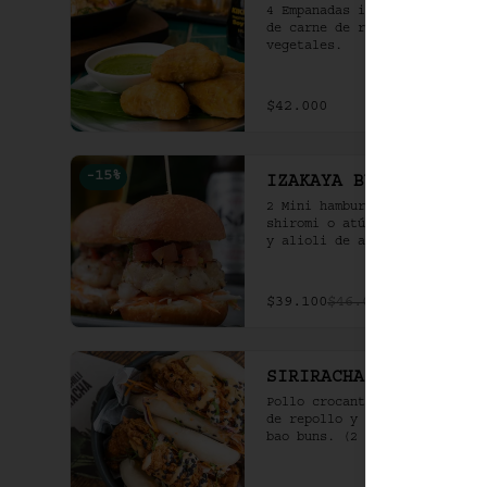
4 Empanadas indias rellenas 
de carne de res al curry y 
vegetales.
$42.000
-
15
%
IZAKAYA BURGERS
2 Mini hamburguesas de 
shiromi o atún a la parrilla 
y alioli de ajo crocante en 
bao frito.
$39.100
$46.000
SIRIRACHA CHICKEN
Pollo crocante con ensalada 
de repollo y mayo picante en 
bao buns. (2 und)