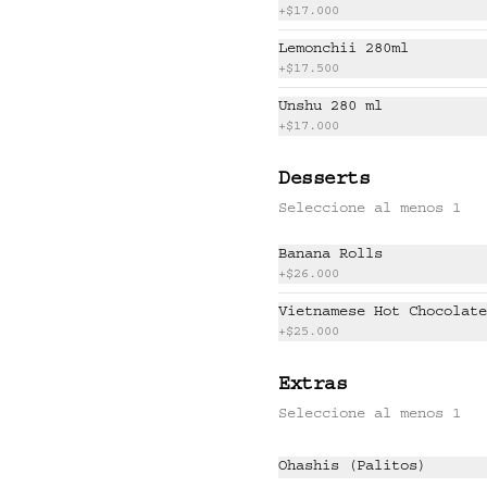
Costillas de cerdo 
+
$17.000
glaseadas, kimchi, salsa BBQ 
coreana, ajonjolí y negi.
Lemonchii 280ml
+
$17.500
$58.500
Unshu 280 ml
+
$17.000
Desserts
KO SHRIMP TEMPURA
Camarones crocantes con miel 
Seleccione al menos 1
de cítricos, cebolla, 
ligeramente picante.
Banana Rolls
+
$26.000
$49.000
Vietnamese Hot Chocolate
+
$25.000
SMOKED VEGGIE
Extras
Crispy nori taco de 
Seleccione al menos 1
vegetales ahumados, salsa de 
soya cítrica, crema de 
aguacate y shari. (2 und)
Ohashis (Palitos)