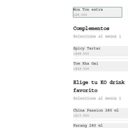
-
23
%
2 Und Noritaco Chilli Crab.

THE HITS BOX (6-8
2 Und Noritaco Smoked 
Won Ton extra
PERSONAS)
Veggie.

+
$8.500
(6-8 personas).
Sake Passion / Spicy Tartar 
/ ACV Roll.  

Ko shrimp tempura.                                                  

Complementos
4 Und Noritaco Chipotle 
$320.000
$417.000
Tartare.                                          

Seleccione al menos 1
4 Und Noritaco Chilli Crab.                                                                                                                                  

2 Und Sriracha Chicken.
Spicy Tartar
+
$48.500
Tom Kha Gai
+
$49.500
CHIPOTLE TARTARE
2 Nori taco de atún o 
Elige tu KO drink
salmón, mayo chipotle, 
rabanito encurtido y 
favorito
cilantro.
Seleccione al menos 1
$47.000
China Passion 280 ml
+
$17.500
GOCHUJANG RIBS
Farang 280 ml