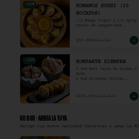
-
25
%
KOMAMOS SUSHI (10
BOCADOS)
1/2 Mango Tropic & 1/2 Spicy 
Tartar de Langostinos.
$35.050
$46.750
-
25
%
KOMPARTE SIEMPRE
2 Und Nori tacos de Salmón o 
Atún.

2 Und Sriracha Chicken.

 Mango Tropic.
$105.350
$140.500
KO BOX - ARMA LA TUYA
Escoge tus nueve opciones favoritas y arma la KO