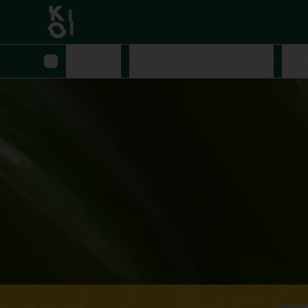
KO POWER
KO BOX - ARMA LA TUYA
KO 