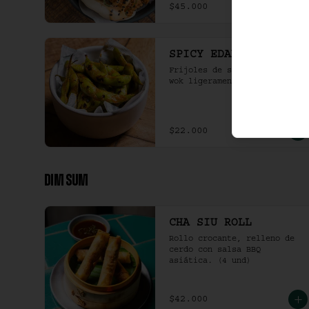
$45.000
SPICY EDAMAME
Frijoles de soya en vaina al 
wok ligeramente picantes.
$22.000
DIM SUM
CHA SIU ROLL
Rollo crocante, relleno de 
cerdo con salsa BBQ 
asiática. (4 und)
$42.000