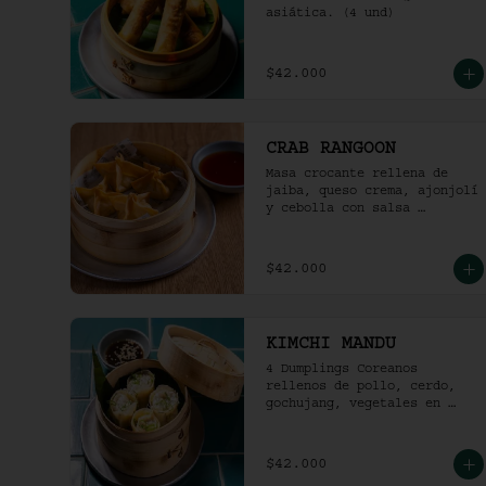
asiática. (4 und)
$42.000
CRAB RANGOON
Masa crocante rellena de 
jaiba, queso crema, ajonjolí 
y cebolla con salsa 
agridulce. (4und)
$42.000
KIMCHI MANDU
4 Dumplings Coreanos 
rellenos de pollo, cerdo, 
gochujang, vegetales en 
salsa soya y vinagre de 
arroz.
$42.000