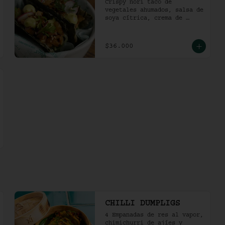
Crispy nori taco de 
vegetales ahumados, salsa de 
soya cítrica, crema de 
aguacate y shari. (2 und)
$36.000
CHILLI DUMPLIGS
4 Empanadas de res al vapor, 
chimichurri de ajíes y 