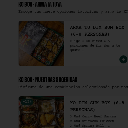
KO BOX - ARMA LA TUYA
Escoge tus nueve opciones favoritas y arma la KO
ARMA TU DIM SUM BOX
(6-8 PERSONAS)
Elige 4 KO Bites & 5 
porciones de Dim Sum a tu 
gusto.

(6-8 personas).
KO BOX - NUESTRAS SUGERIDAS
Disfruta de una combinación selecciónada por nos
-
13
%
KO DIM SUM BOX (6-8
PERSONAS)
3 Und Curry Beef Samosa.

2 Und Sriracha Chicken.

3 Und Spring Roll. 
