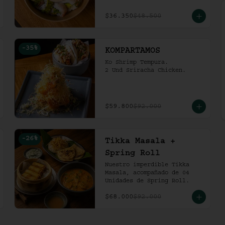
$36.350
$48.500
-
35
%
KOMPARTAMOS
Ko Shrimp Tempura.

2 Und Sriracha Chicken.
$59.800
$92.000
-
26
%
Tikka Masala +
Spring Roll
Nuestro imperdible Tikka 
Masala, acompañado de 04 
Unidades de Spring Roll.
$68.000
$92.000