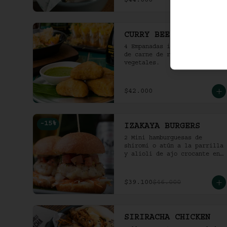
$44.000
CURRY BEEF SAMOSA
4 Empanadas indias rellenas 
de carne de res al curry y 
vegetales.
$42.000
-
15
%
IZAKAYA BURGERS
2 Mini hamburguesas de 
shiromi o atún a la parrilla 
y alioli de ajo crocante en 
bao frito.
$39.100
$46.000
SIRIRACHA CHICKEN