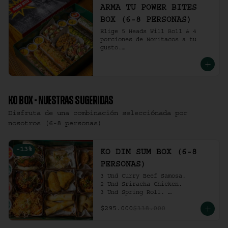
ARMA TU POWER BITES
BOX (6-8 PERSONAS)
Elige 5 Heads Will Roll & 4 
porciones de Noritacos a tu 
gusto.

(6-8 personas).
KO BOX - NUESTRAS SUGERIDAS
Disfruta de una combinación selecciónada por
nosotros (6-8 personas)
-
13
%
KO DIM SUM BOX (6-8
PERSONAS)
3 Und Curry Beef Samosa.

2 Und Sriracha Chicken.

3 Und Spring Roll. 

3 Und Chilli Dumpling.

$295.000
$338.000
3 Und Cha Siu Roll.

3 Und Crab Rangoon.

3 Und Hong Kong Dumplings.
