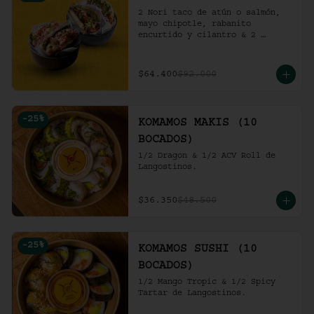
2 Nori taco de atún o salmón, 
mayo chipotle, rabanito 
encurtido y cilantro & 2 
Unidades de pollo crocante con 
ensalada de repollo y mayo 
picante en bao buns.
$64.400
$92.000
-
25
%
KOMAMOS MAKIS (10
BOCADOS)
1/2 Dragon & 1/2 ACV Roll de 
Langostinos.
$36.350
$48.500
-
25
%
KOMAMOS SUSHI (10
BOCADOS)
1/2 Mango Tropic & 1/2 Spicy 
Tartar de Langostinos.