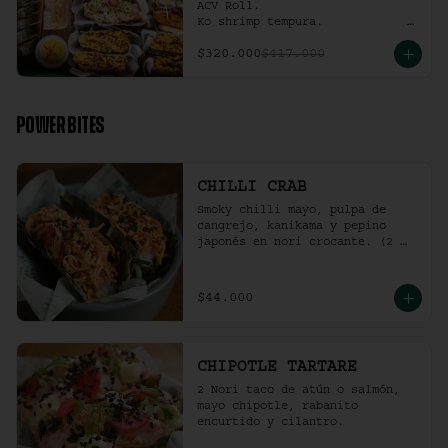
ACV Roll.  

Ko shrimp tempura.                                                  

4 Und Noritaco Chipotle 
$320.000
$417.000
Tartare.                                          

4 Und Noritaco Chilli Crab.                                                                                                                                  

2 Und Sriracha Chicken.
POWER BITES
CHILLI CRAB
Smoky chilli mayo, pulpa de 
cangrejo, kanikama y pepino 
japonés en nori crocante. (2 
und)
$44.000
CHIPOTLE TARTARE
2 Nori taco de atún o salmón, 
mayo chipotle, rabanito 
encurtido y cilantro.