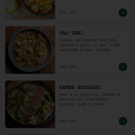
picante).
$55.000
PAD THAI
fideos tailandeses con tofu, 
camarón o pollo al wok, limón, 
tamarindo y maní tostado.
(ligeramente picante).
$48.000
RAMEN BATAYAKI
Lomo a la parrilla, fideos en 
mantequilla ligeramente 
picante, negi y queso 
parmesano.

(No lleva caldo).
$62.000