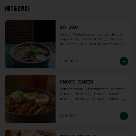
HOT & SPICE
KO PHO
Caldo Vietnamita, fondo de res 
especiado, albóndiga y láminas 
de carne, hierbas aromáticas y 
jalapeño.
$54.000
SMOKY RAMEN
Concentrado ligeramente picante 
a base de miso, fideos ramen, 
brotes de soya al wok, huevo y 
pollo ahumado.
$49.500