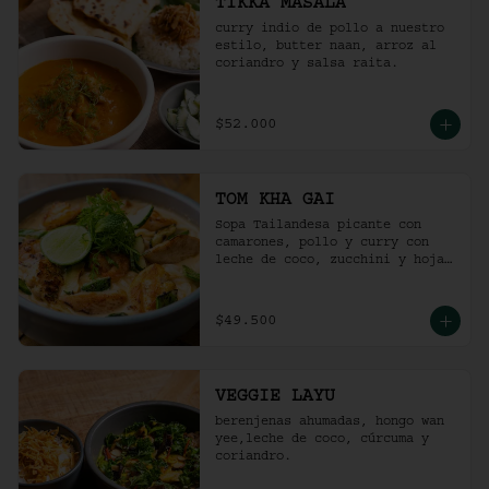
TIKKA MASALA
curry indio de pollo a nuestro 
estilo, butter naan, arroz al 
coriandro y salsa raita.
$52.000
TOM KHA GAI
Sopa Tailandesa picante con 
camarones, pollo y curry con 
leche de coco, zucchini y hojas 
de albahaca.
$49.500
VEGGIE LAYU
berenjenas ahumadas, hongo wan 
yee,leche de coco, cúrcuma y 
coriandro.