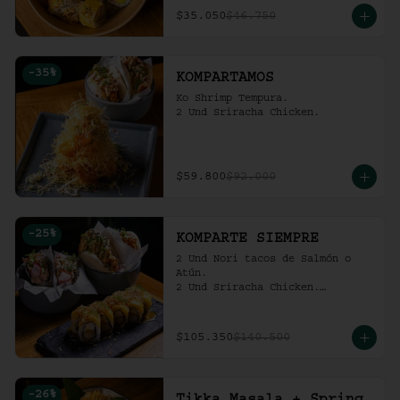
$35.050
$46.750
-
35
%
KOMPARTAMOS
Ko Shrimp Tempura.

2 Und Sriracha Chicken.
$59.800
$92.000
-
25
%
KOMPARTE SIEMPRE
2 Und Nori tacos de Salmón o 
Atún.

2 Und Sriracha Chicken.

 Mango Tropic.
$105.350
$140.500
-
26
%