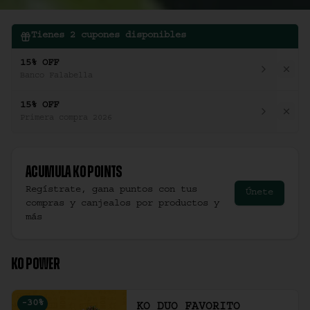
Tienes
2
cupones disponibles
15% OFF
Banco Falabella
15% OFF
Primera compra 2026
Acumula
Ko Points
Regístrate, gana puntos con tus
Únete
compras y canjealos por productos y
más
KO POWER
-
30
%
KO DUO FAVORITO