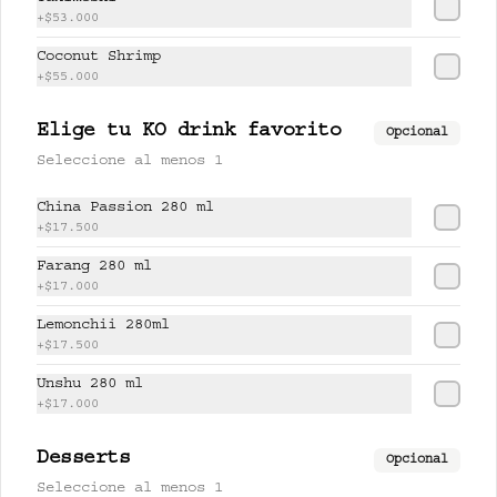
+
$53.000
$17.500
Coconut Shrimp
+
$55.000
PISCO LEMONCHI 280 ml
Elige tu KO drink favorito
Opcional
Jugo de lychee y lemongrass 
Seleccione al menos 1
mezclado con pisco.
China Passion 280 ml
+
$17.500
$37.500
Farang 280 ml
+
$17.000
Lemonchii 280ml
UNSHU 280 ml
+
$17.500
té jazmín, mandarina y limón.
Unshu 280 ml
+
$17.000
$17.000
Desserts
Opcional
Seleccione al menos 1