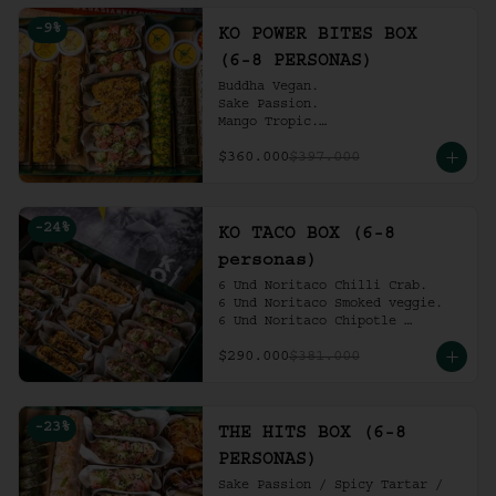
Ko Shrimp Tempura.

-
9
%
Gochujang Ribs.

KO POWER BITES BOX
(6-8 personas).
(6-8 PERSONAS)
Buddha Vegan.

Sake Passion.

Mango Tropic.

Spicy Tartar.

$360.000
$397.000
Dragon.

ACV Roll.

2 Und Noritaco Chipotle 
Tartare.

-
24
%
2 Und Noritaco Chilli Crab.

KO TACO BOX (6-8
2 Und Noritaco Smoked Veggie.

personas)
(6-8 personas).
6 Und Noritaco Chilli Crab.                                          

6 Und Noritaco Smoked veggie.                                                             

6 Und Noritaco Chipotle 
Tartare.
$290.000
$381.000
-
23
%
THE HITS BOX (6-8
PERSONAS)
Sake Passion / Spicy Tartar / 