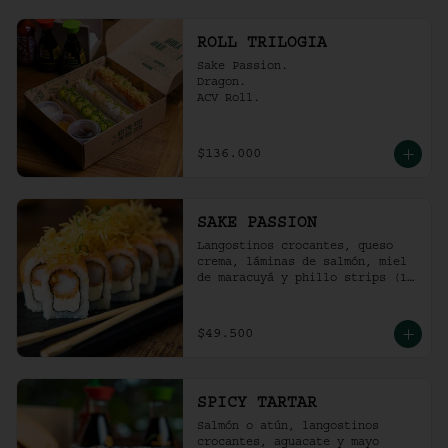
ROLL TRILOGIA
Sake Passion.

Dragon.

ACV Roll.
$136.000
SAKE PASSION
Langostinos crocantes, queso 
crema, láminas de salmón, miel 
de maracuyá y phillo strips (10 
Unidades)
$49.500
SPICY TARTAR
Salmón o atún, langostinos 
crocantes, aguacate y mayo  