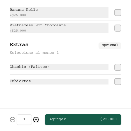
CERVEZAS
Banana Rolls
+
$26.000
Vietnamese Hot Chocolate
CLUB COLOMBIA RUBIA
+
$25.000
Extras
Opcional
Seleccione al menos 1
$13.000
Ohashis (Palitos)
STELLA ARTOIS
Cubiertos
$19.000
Agregar
$22.000