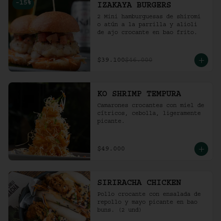
-
15
%
IZAKAYA BURGERS
2 Mini hamburguesas de shiromi 
o atún a la parrilla y alioli 
de ajo crocante en bao frito.
$39.100
$46.000
KO SHRIMP TEMPURA
Camarones crocantes con miel de 
cítricos, cebolla, ligeramente 
picante.
$49.000
SIRIRACHA CHICKEN
Pollo crocante con ensalada de 
repollo y mayo picante en bao 
buns. (2 und)