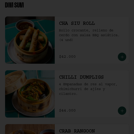
DIM SUM
CHA SIU ROLL
Rollo crocante, relleno de 
cerdo con salsa BBQ asiática. 
(4 und)
$42.000
CHILLI DUMPLIGS
4 Empanadas de res al vapor, 
chimichurri de ajíes y 
cilantro.
$44.000
CRAB RANGOON