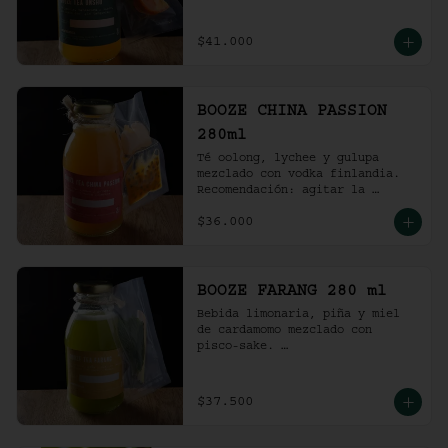
Recomendación: agitar la 
preparación y servir en vaso 
con hielo al gusto.
$41.000
BOOZE CHINA PASSION
280ml
Té oolong, lychee y gulupa 
mezclado con vodka finlandia. 

Recomendación: agitar la 
preparación y servir en vaso 
$36.000
con hielo al gusto.
BOOZE FARANG 280 ml
Bebida limonaria, piña y miel 
de cardamomo mezclado con 
pisco-sake. 

Recomendación: agitar la 
preparación y servir en vaso 
con hielo al gusto.
$37.500