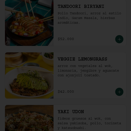
TANDOORI BIRYANI
Pollo Tandoori, arroz al estilo 
indio, Garam Masala, hierbas 
aromáticas.
$52.000
VEGGIE LEMONGRASS
arroz con vegetales al wok, 
limonaria, jengibre y aguacate 
con ajonjolí tostado.
$42.000
YAKI UDON
fideos gruesos al wok, con 
salsa yakisoba, pollo, tocineta 
y katsuobushi.