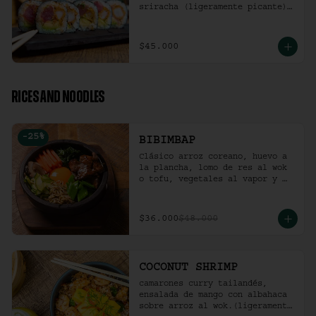
sriracha (ligeramente picante).
(10 Unidades)
$45.000
RICES AND NOODLES
-
25
%
BIBIMBAP
Clásico arroz coreano, huevo a 
la plancha, lomo de res al wok 
o tofu, vegetales al vapor y 
ají coreano.
$36.000
$48.000
COCONUT SHRIMP
camarones curry tailandés, 
ensalada de mango con albahaca 
sobre arroz al wok.(ligeramente 