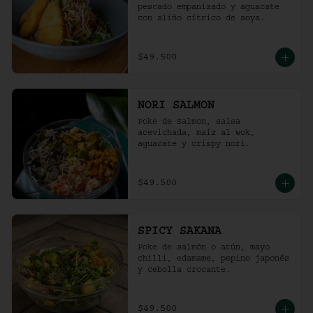
pescado empanizado y aguacate 
con aliño cítrico de soya.
$49.500
NORI SALMON
Poke de Salmon, salsa 
acevichada, maíz al wok, 
aguacate y crispy nori.
$49.500
SPICY SAKANA
Poke de salmón o atún, mayo 
chilli, edamame, pepino japonés 
y cebolla crocante.
$49.500