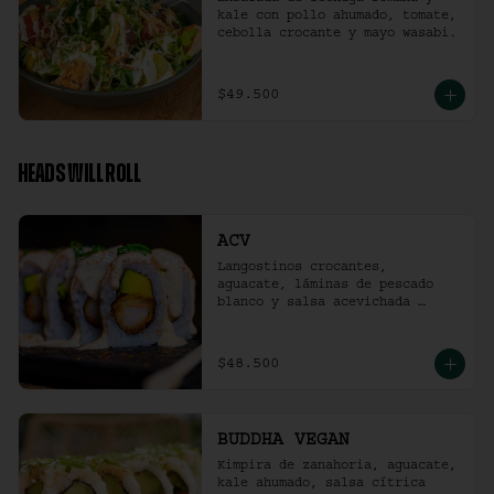
kale con pollo ahumado, tomate, 
cebolla crocante y mayo wasabi.
$49.500
HEADS WILL ROLL
ACV
Langostinos crocantes, 
aguacate, láminas de pescado 
blanco y salsa acevichada 
ligeramente picante. (10 
unidades)
$48.500
BUDDHA VEGAN
Kimpira de zanahoria, aguacate, 
kale ahumado, salsa cítrica 