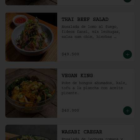
THAI BEEF SALAD
Ensalada de lomo al fuego, 
fideos fansi, mix lechugas, 
salsa nam chim, hierbas 
aromáticas, ají limo, cebolla 
ocañera, rábano fresco y maní 
tostado.
$49.500
VEGAN KING
Poke de hongos ahumados, kale, 
tofu a la plancha con aceite 
picante.
$40.000
WASABI CAESAR
Ensalada de lechuga romana y 