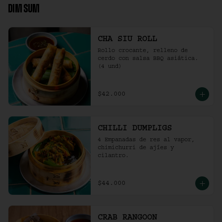
DIM SUM
CHA SIU ROLL
Rollo crocante, relleno de 
cerdo con salsa BBQ asiática. 
(4 und)
$42.000
CHILLI DUMPLIGS
4 Empanadas de res al vapor, 
chimichurri de ajíes y 
cilantro.
$44.000
CRAB RANGOON