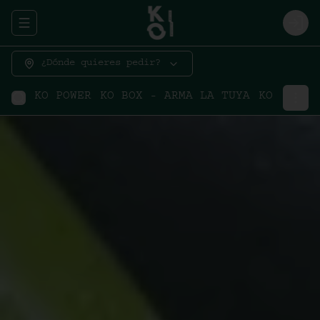
Abrir menu de navegación
Logi
¿Dónde quieres pedir?
KO POWER
KO BOX - ARMA LA TUYA
KO BOX -