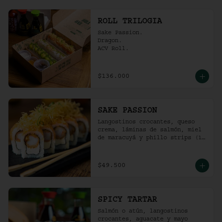
ROLL TRILOGIA
Sake Passion.

Dragon.

ACV Roll.
$136.000
SAKE PASSION
Langostinos crocantes, queso 
crema, láminas de salmón, miel 
de maracuyá y phillo strips (10 
Unidades)
$49.500
SPICY TARTAR
Salmón o atún, langostinos 
crocantes, aguacate y mayo  