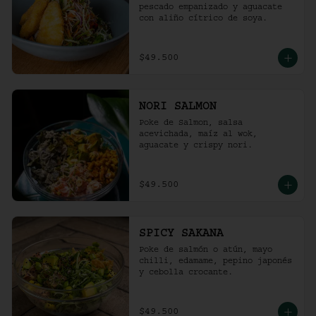
pescado empanizado y aguacate 
con aliño cítrico de soya.
$49.500
NORI SALMON
Poke de Salmon, salsa 
acevichada, maíz al wok, 
aguacate y crispy nori.
$49.500
SPICY SAKANA
Poke de salmón o atún, mayo 
chilli, edamame, pepino japonés 
y cebolla crocante.
$49.500