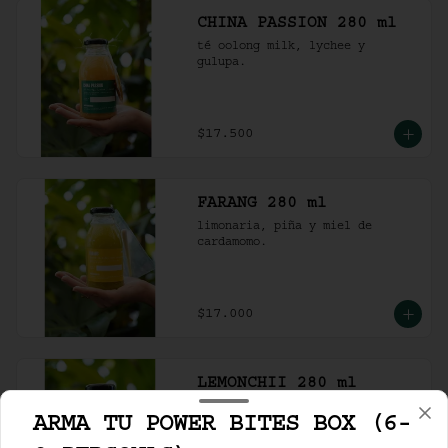
CHINA PASSION 280 ml
té oolong milk, lychee y 
gulupa.
$17.500
FARANG 280 ml
limonaria, piña y miel de 
cardamomo.
$17.000
LEMONCHII 280 ml
lychee, limón y lemongrass.
ARMA TU POWER BITES BOX (6-