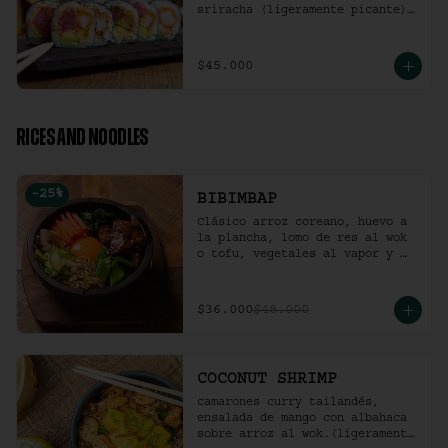
sriracha (ligeramente picante).
(10 Unidades)
$45.000
RICES AND NOODLES
-
25
%
BIBIMBAP
Clásico arroz coreano, huevo a 
la plancha, lomo de res al wok 
o tofu, vegetales al vapor y 
ají coreano.
$36.000
$48.000
COCONUT SHRIMP
camarones curry tailandés, 
ensalada de mango con albahaca 
sobre arroz al wok.(ligeramente 