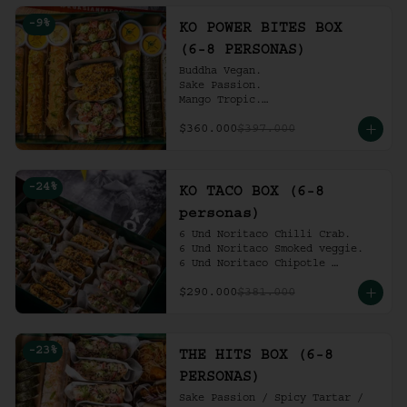
Ko Shrimp Tempura.

-
9
%
Gochujang Ribs.

KO POWER BITES BOX
(6-8 personas).
(6-8 PERSONAS)
Buddha Vegan.

Sake Passion.

Mango Tropic.

Spicy Tartar.

$360.000
$397.000
Dragon.

ACV Roll.

2 Und Noritaco Chipotle 
Tartare.

-
24
%
2 Und Noritaco Chilli Crab.

KO TACO BOX (6-8
2 Und Noritaco Smoked Veggie.

personas)
(6-8 personas).
6 Und Noritaco Chilli Crab.                                          

6 Und Noritaco Smoked veggie.                                                             

6 Und Noritaco Chipotle 
Tartare.
$290.000
$381.000
-
23
%
THE HITS BOX (6-8
PERSONAS)
Sake Passion / Spicy Tartar / 