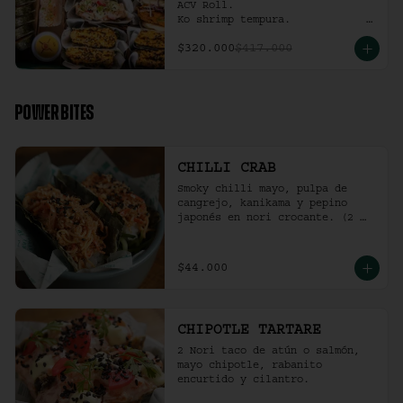
ACV Roll.  

Ko shrimp tempura.                                                  

4 Und Noritaco Chipotle 
$320.000
$417.000
Tartare.                                          

4 Und Noritaco Chilli Crab.                                                                                                                                  

2 Und Sriracha Chicken.
POWER BITES
CHILLI CRAB
Smoky chilli mayo, pulpa de 
cangrejo, kanikama y pepino 
japonés en nori crocante. (2 
und)
$44.000
CHIPOTLE TARTARE
2 Nori taco de atún o salmón, 
mayo chipotle, rabanito 
encurtido y cilantro.