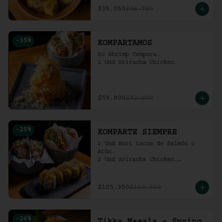
$35.050
$46.750
-
35
%
KOMPARTAMOS
Ko Shrimp Tempura.

2 Und Sriracha Chicken.
$59.800
$92.000
-
25
%
KOMPARTE SIEMPRE
2 Und Nori tacos de Salmón o 
Atún.

2 Und Sriracha Chicken.

 Mango Tropic.
$105.350
$140.500
-
26
%