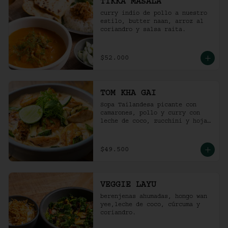
TIKKA MASALA
curry indio de pollo a nuestro 
estilo, butter naan, arroz al 
coriandro y salsa raita.
$52.000
TOM KHA GAI
Sopa Tailandesa picante con 
camarones, pollo y curry con 
leche de coco, zucchini y hojas 
de albahaca.
$49.500
VEGGIE LAYU
berenjenas ahumadas, hongo wan 
yee,leche de coco, cúrcuma y 
coriandro.