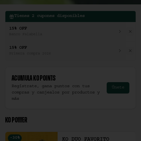
Tienes
2
cupones disponibles
15% OFF
Banco Falabella
15% OFF
Primera compra 2026
Acumula
Ko Points
Regístrate, gana puntos con tus
Únete
compras y canjealos por productos y
más
KO POWER
-
30
%
KO DUO FAVORITO