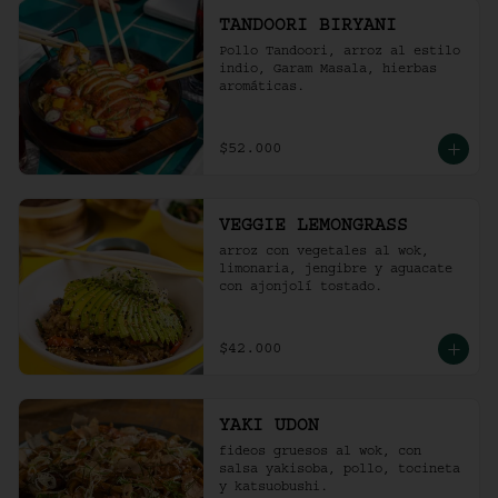
TANDOORI BIRYANI
Pollo Tandoori, arroz al estilo 
indio, Garam Masala, hierbas 
aromáticas.
$52.000
VEGGIE LEMONGRASS
arroz con vegetales al wok, 
limonaria, jengibre y aguacate 
con ajonjolí tostado.
$42.000
YAKI UDON
fideos gruesos al wok, con 
salsa yakisoba, pollo, tocineta 
y katsuobushi.