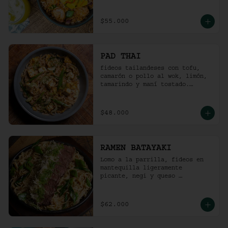
picante).
$55.000
PAD THAI
fideos tailandeses con tofu, 
camarón o pollo al wok, limón, 
tamarindo y maní tostado.
(ligeramente picante).
$48.000
RAMEN BATAYAKI
Lomo a la parrilla, fideos en 
mantequilla ligeramente 
picante, negi y queso 
parmesano.

(No lleva caldo).
$62.000