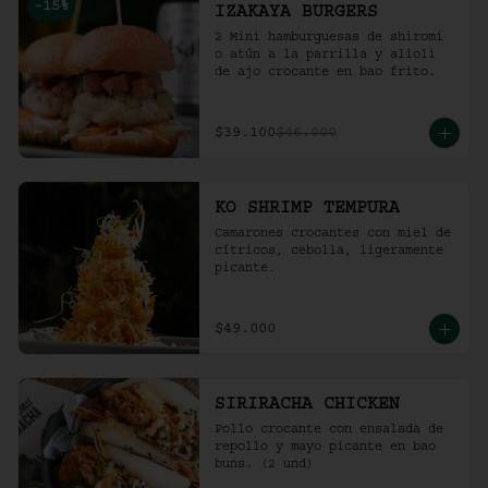
-
15
%
IZAKAYA BURGERS
2 Mini hamburguesas de shiromi 
o atún a la parrilla y alioli 
de ajo crocante en bao frito.
$39.100
$46.000
KO SHRIMP TEMPURA
Camarones crocantes con miel de 
cítricos, cebolla, ligeramente 
picante.
$49.000
SIRIRACHA CHICKEN
Pollo crocante con ensalada de 
repollo y mayo picante en bao 
buns. (2 und)