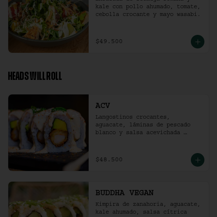
kale con pollo ahumado, tomate, 
cebolla crocante y mayo wasabi.
$49.500
HEADS WILL ROLL
ACV
Langostinos crocantes, 
aguacate, láminas de pescado 
blanco y salsa acevichada 
ligeramente picante. (10 
unidades)
$48.500
BUDDHA VEGAN
Kimpira de zanahoria, aguacate, 
kale ahumado, salsa cítrica 