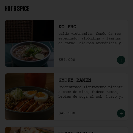
HOT & SPICE
KO PHO
Caldo Vietnamita, fondo de res 
especiado, albóndiga y láminas 
de carne, hierbas aromáticas y 
jalapeño.
$54.000
SMOKY RAMEN
Concentrado ligeramente picante 
a base de miso, fideos ramen, 
brotes de soya al wok, huevo y 
pollo ahumado.
$49.500