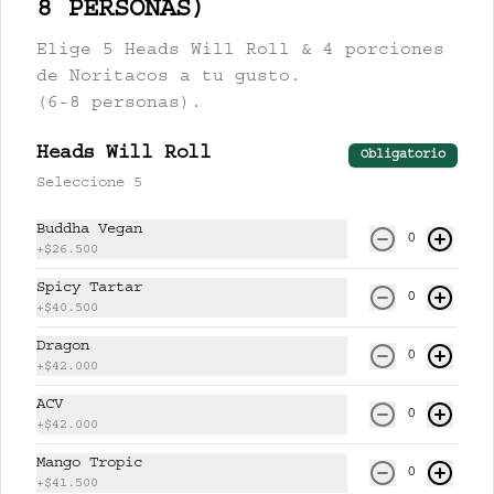
8 PERSONAS)
Elige 5 Heads Will Roll & 4 porciones
$17.500
de Noritacos a tu gusto.
(6-8 personas).
PISCO LEMONCHI 280 ml
Heads Will Roll
Jugo de lychee y lemongrass 
Obligatorio
mezclado con pisco.
Seleccione 5
Buddha Vegan
0
$37.500
+
$26.500
Spicy Tartar
0
+
$40.500
UNSHU 280 ml
Dragon
té jazmín, mandarina y limón.
0
+
$42.000
ACV
0
+
$42.000
$17.000
Mango Tropic
0
+
$41.500