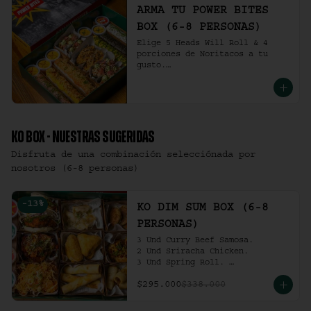
ARMA TU POWER BITES
BOX (6-8 PERSONAS)
Elige 5 Heads Will Roll & 4 
porciones de Noritacos a tu 
gusto.

(6-8 personas).
KO BOX - NUESTRAS SUGERIDAS
Disfruta de una combinación selecciónada por
nosotros (6-8 personas)
-
13
%
KO DIM SUM BOX (6-8
PERSONAS)
3 Und Curry Beef Samosa.

2 Und Sriracha Chicken.

3 Und Spring Roll. 

3 Und Chilli Dumpling.

$295.000
$338.000
3 Und Cha Siu Roll.

3 Und Crab Rangoon.

3 Und Hong Kong Dumplings.
