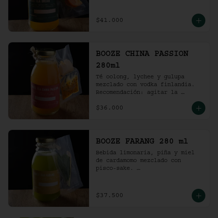
Recomendación: agitar la 
preparación y servir en vaso 
con hielo al gusto.
$41.000
BOOZE CHINA PASSION
280ml
Té oolong, lychee y gulupa 
mezclado con vodka finlandia. 

Recomendación: agitar la 
preparación y servir en vaso 
$36.000
con hielo al gusto.
BOOZE FARANG 280 ml
Bebida limonaria, piña y miel 
de cardamomo mezclado con 
pisco-sake. 

Recomendación: agitar la 
preparación y servir en vaso 
con hielo al gusto.
$37.500