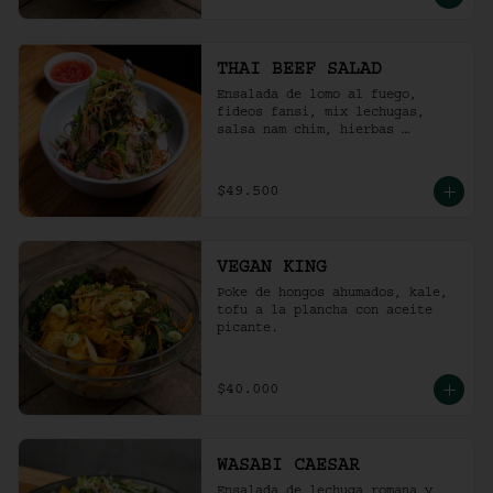
THAI BEEF SALAD
Ensalada de lomo al fuego, 
fideos fansi, mix lechugas, 
salsa nam chim, hierbas 
aromáticas, ají limo, cebolla 
ocañera, rábano fresco y maní 
tostado.
$49.500
VEGAN KING
Poke de hongos ahumados, kale, 
tofu a la plancha con aceite 
picante.
$40.000
WASABI CAESAR
Ensalada de lechuga romana y 