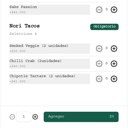
CERVEZAS
Sake Passion
0
+
$42.000
Nori Tacos
CLUB COLOMBIA RUBIA
Obligatorio
Seleccione 4
Smoked Veggie (2 unidades)
0
+
$30.000
$13.000
Chilli Crab (2unidades)
0
+
$40.000
Chipotle Tartare (2 unidades)
STELLA ARTOIS
0
+
$41.000
$19.000
Agregar
$0