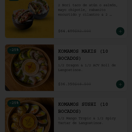
2 Nori taco de atún o salmón, 
mayo chipotle, rabanito 
encurtido y cilantro & 2 
Unidades de pollo crocante con 
ensalada de repollo y mayo 
picante en bao buns.
$64.400
$92.000
-
25
%
KOMAMOS MAKIS (10
BOCADOS)
1/2 Dragon & 1/2 ACV Roll de 
Langostinos.
$36.350
$48.500
-
25
%
KOMAMOS SUSHI (10
BOCADOS)
1/2 Mango Tropic & 1/2 Spicy 
Tartar de Langostinos.