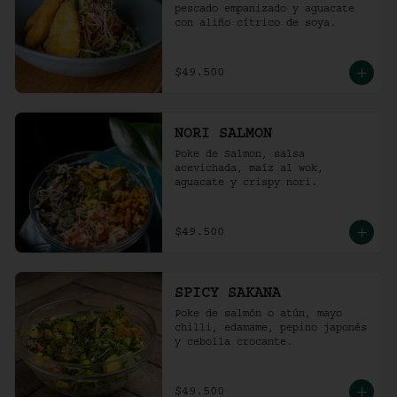
pescado empanizado y aguacate 
con aliño cítrico de soya.
$49.500
NORI SALMON
Poke de Salmon, salsa 
acevichada, maíz al wok, 
aguacate y crispy nori.
$49.500
SPICY SAKANA
Poke de salmón o atún, mayo 
chilli, edamame, pepino japonés 
y cebolla crocante.
$49.500