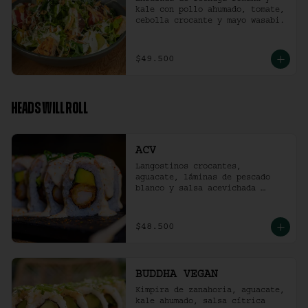
kale con pollo ahumado, tomate, 
cebolla crocante y mayo wasabi.
$49.500
HEADS WILL ROLL
ACV
Langostinos crocantes, 
aguacate, láminas de pescado 
blanco y salsa acevichada 
ligeramente picante. (10 
unidades)
$48.500
BUDDHA VEGAN
Kimpira de zanahoria, aguacate, 
kale ahumado, salsa cítrica 