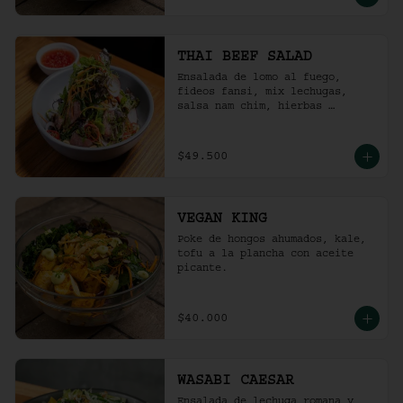
THAI BEEF SALAD
Ensalada de lomo al fuego, 
fideos fansi, mix lechugas, 
salsa nam chim, hierbas 
aromáticas, ají limo, cebolla 
ocañera, rábano fresco y maní 
tostado.
$49.500
VEGAN KING
Poke de hongos ahumados, kale, 
tofu a la plancha con aceite 
picante.
$40.000
WASABI CAESAR
Ensalada de lechuga romana y 