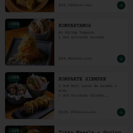
$35.050
$46.750
-
35
%
KOMPARTAMOS
Ko Shrimp Tempura.

2 Und Sriracha Chicken.
$59.800
$92.000
-
25
%
KOMPARTE SIEMPRE
2 Und Nori tacos de Salmón o 
Atún.

2 Und Sriracha Chicken.

 Mango Tropic.
$105.350
$140.500
-
26
%