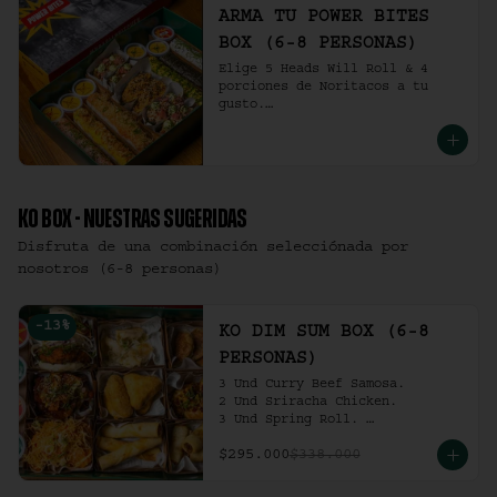
ARMA TU POWER BITES
BOX (6-8 PERSONAS)
Elige 5 Heads Will Roll & 4 
porciones de Noritacos a tu 
gusto.

(6-8 personas).
KO BOX - NUESTRAS SUGERIDAS
Disfruta de una combinación selecciónada por
nosotros (6-8 personas)
-
13
%
KO DIM SUM BOX (6-8
PERSONAS)
3 Und Curry Beef Samosa.

2 Und Sriracha Chicken.

3 Und Spring Roll. 

3 Und Chilli Dumpling.

$295.000
$338.000
3 Und Cha Siu Roll.

3 Und Crab Rangoon.

3 Und Hong Kong Dumplings.
