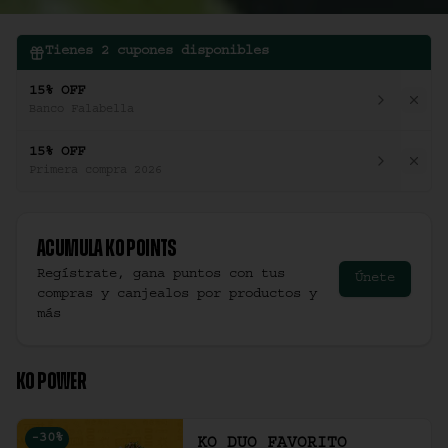
Tienes
2
cupones disponibles
15% OFF
Banco Falabella
15% OFF
Primera compra 2026
Acumula
Ko Points
Regístrate, gana puntos con tus
Únete
compras y canjealos por productos y
más
KO POWER
-
30
%
KO DUO FAVORITO