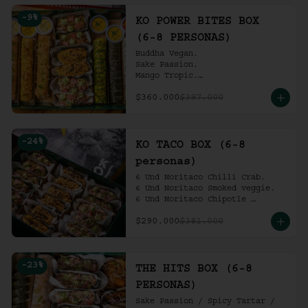
Ko Shrimp Tempura.

-
9
%
Gochujang Ribs.

KO POWER BITES BOX
(6-8 personas).
(6-8 PERSONAS)
Buddha Vegan.

Sake Passion.

Mango Tropic.

Spicy Tartar.

$360.000
$397.000
Dragon.

ACV Roll.

2 Und Noritaco Chipotle 
Tartare.

-
24
%
2 Und Noritaco Chilli Crab.

KO TACO BOX (6-8
2 Und Noritaco Smoked Veggie.

personas)
(6-8 personas).
6 Und Noritaco Chilli Crab.                                          

6 Und Noritaco Smoked veggie.                                                             

6 Und Noritaco Chipotle 
Tartare.
$290.000
$381.000
-
23
%
THE HITS BOX (6-8
PERSONAS)
Sake Passion / Spicy Tartar / 