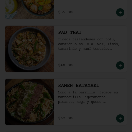
picante).
$55.000
PAD THAI
fideos tailandeses con tofu, 
camarón o pollo al wok, limón, 
tamarindo y maní tostado.
(ligeramente picante).
$48.000
RAMEN BATAYAKI
Lomo a la parrilla, fideos en 
mantequilla ligeramente 
picante, negi y queso 
parmesano.

(No lleva caldo).
$62.000