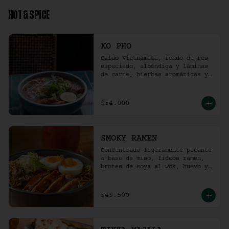
HOT & SPICE
KO PHO
Caldo Vietnamita, fondo de res 
especiado, albóndiga y láminas 
de carne, hierbas aromáticas y 
jalapeño.
$54.000
SMOKY RAMEN
Concentrado ligeramente picante 
a base de miso, fideos ramen, 
brotes de soya al wok, huevo y 
pollo ahumado.
$49.500