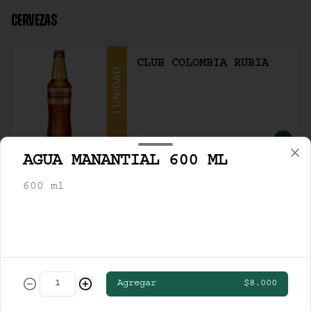
CERVEZAS
CLUB COLOMBIA RUBIA
$13.000
AGUA MANANTIAL 600 ML
600 ml
STELLA ARTOIS
$19.000
Agregar
$8.000