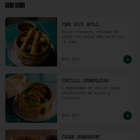
DIM SUM
CHA SIU ROLL
Rollo crocante, relleno de 
cerdo con salsa BBQ asiática. 
(4 und)
$42.000
CHILLI DUMPLIGS
4 Empanadas de res al vapor, 
chimichurri de ajíes y 
cilantro.
$44.000
CRAB RANGOON