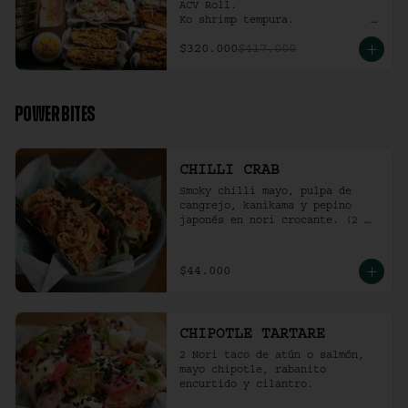
ACV Roll.  

Ko shrimp tempura.                                                  

4 Und Noritaco Chipotle 
$320.000
$417.000
Tartare.                                          

4 Und Noritaco Chilli Crab.                                                                                                                                  

2 Und Sriracha Chicken.
POWER BITES
CHILLI CRAB
Smoky chilli mayo, pulpa de 
cangrejo, kanikama y pepino 
japonés en nori crocante. (2 
und)
$44.000
CHIPOTLE TARTARE
2 Nori taco de atún o salmón, 
mayo chipotle, rabanito 
encurtido y cilantro.