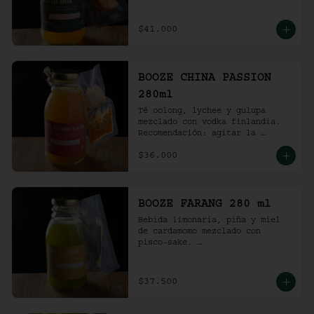
Recomendación: agitar la 
preparación y servir en vaso 
con hielo al gusto.
$41.000
BOOZE CHINA PASSION
280ml
Té oolong, lychee y gulupa 
mezclado con vodka finlandia. 

Recomendación: agitar la 
preparación y servir en vaso 
$36.000
con hielo al gusto.
BOOZE FARANG 280 ml
Bebida limonaria, piña y miel 
de cardamomo mezclado con 
pisco-sake. 

Recomendación: agitar la 
preparación y servir en vaso 
con hielo al gusto.
$37.500