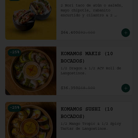
2 Nori taco de atún o salmón, 
mayo chipotle, rabanito 
encurtido y cilantro & 2 
Unidades de pollo crocante con 
ensalada de repollo y mayo 
picante en bao buns.
$64.400
$92.000
-
25
%
KOMAMOS MAKIS (10
BOCADOS)
1/2 Dragon & 1/2 ACV Roll de 
Langostinos.
$36.350
$48.500
-
25
%
KOMAMOS SUSHI (10
BOCADOS)
1/2 Mango Tropic & 1/2 Spicy 
Tartar de Langostinos.