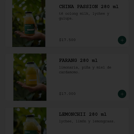
CHINA PASSION 280 ml
té oolong milk, lychee y 
gulupa.
$17.500
FARANG 280 ml
limonaria, piña y miel de 
cardamomo.
$17.000
LEMONCHII 280 ml
lychee, limón y lemongrass.