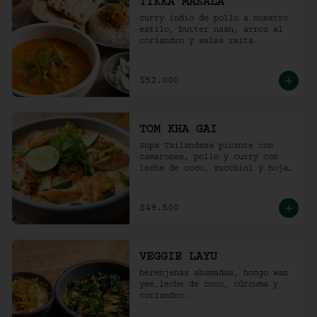
TIKKA MASALA
curry indio de pollo a nuestro 
estilo, butter naan, arroz al 
coriandro y salsa raita.
$52.000
TOM KHA GAI
Sopa Tailandesa picante con 
camarones, pollo y curry con 
leche de coco, zucchini y hojas 
de albahaca.
$49.500
VEGGIE LAYU
berenjenas ahumadas, hongo wan 
yee,leche de coco, cúrcuma y 
coriandro.