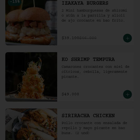
-
15
%
IZAKAYA BURGERS
2 Mini hamburguesas de shiromi 
o atún a la parrilla y alioli 
de ajo crocante en bao frito.
$39.100
$46.000
KO SHRIMP TEMPURA
Camarones crocantes con miel de 
cítricos, cebolla, ligeramente 
picante.
$49.000
SIRIRACHA CHICKEN
Pollo crocante con ensalada de 
repollo y mayo picante en bao 
buns. (2 und)