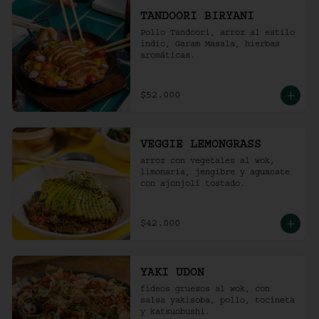
TANDOORI BIRYANI
Pollo Tandoori, arroz al estilo 
indio, Garam Masala, hierbas 
aromáticas.
$52.000
VEGGIE LEMONGRASS
arroz con vegetales al wok, 
limonaria, jengibre y aguacate 
con ajonjolí tostado.
$42.000
YAKI UDON
fideos gruesos al wok, con 
salsa yakisoba, pollo, tocineta 
y katsuobushi.