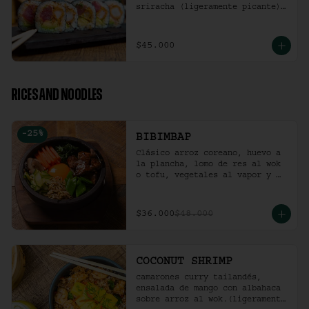
sriracha (ligeramente picante).
(10 Unidades)
$45.000
RICES AND NOODLES
-
25
%
BIBIMBAP
Clásico arroz coreano, huevo a 
la plancha, lomo de res al wok 
o tofu, vegetales al vapor y 
ají coreano.
$36.000
$48.000
COCONUT SHRIMP
camarones curry tailandés, 
ensalada de mango con albahaca 
sobre arroz al wok.(ligeramente 