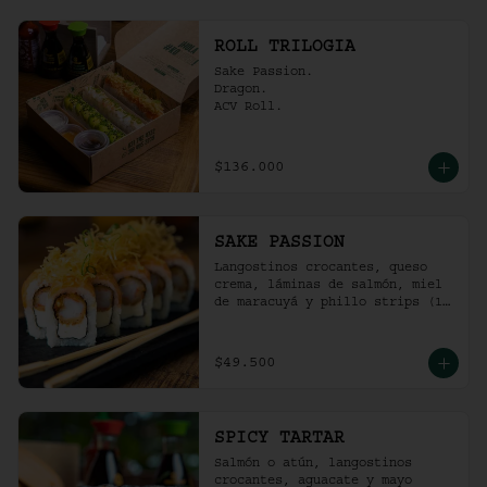
ROLL TRILOGIA
Sake Passion.

Dragon.

ACV Roll.
$136.000
SAKE PASSION
Langostinos crocantes, queso 
crema, láminas de salmón, miel 
de maracuyá y phillo strips (10 
Unidades)
$49.500
SPICY TARTAR
Salmón o atún, langostinos 
crocantes, aguacate y mayo  