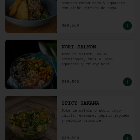
pescado empanizado y aguacate 
con aliño cítrico de soya.
$49.500
NORI SALMON
Poke de Salmon, salsa 
acevichada, maíz al wok, 
aguacate y crispy nori.
$49.500
SPICY SAKANA
Poke de salmón o atún, mayo 
chilli, edamame, pepino japonés 
y cebolla crocante.
$49.500