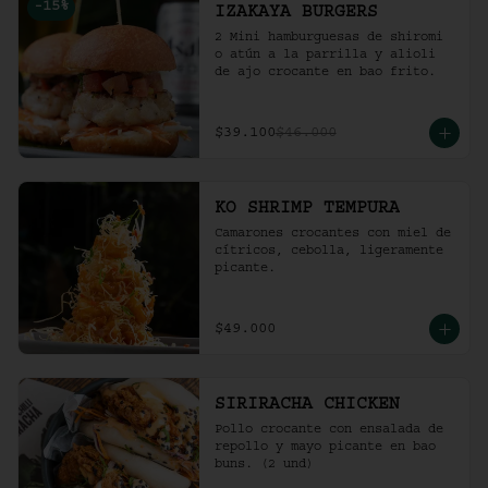
-
15
%
IZAKAYA BURGERS
2 Mini hamburguesas de shiromi 
o atún a la parrilla y alioli 
de ajo crocante en bao frito.
$39.100
$46.000
KO SHRIMP TEMPURA
Camarones crocantes con miel de 
cítricos, cebolla, ligeramente 
picante.
$49.000
SIRIRACHA CHICKEN
Pollo crocante con ensalada de 
repollo y mayo picante en bao 
buns. (2 und)