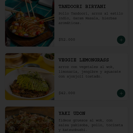
TANDOORI BIRYANI
Pollo Tandoori, arroz al estilo 
indio, Garam Masala, hierbas 
aromáticas.
$52.000
VEGGIE LEMONGRASS
arroz con vegetales al wok, 
limonaria, jengibre y aguacate 
con ajonjolí tostado.
$42.000
YAKI UDON
fideos gruesos al wok, con 
salsa yakisoba, pollo, tocineta 
y katsuobushi.