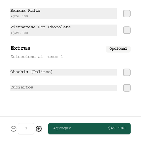
CERVEZAS
Banana Rolls
+
$26.000
Vietnamese Hot Chocolate
CLUB COLOMBIA RUBIA
+
$25.000
Extras
Opcional
Seleccione al menos 1
$13.000
Ohashis (Palitos)
STELLA ARTOIS
Cubiertos
$19.000
Agregar
$49.500