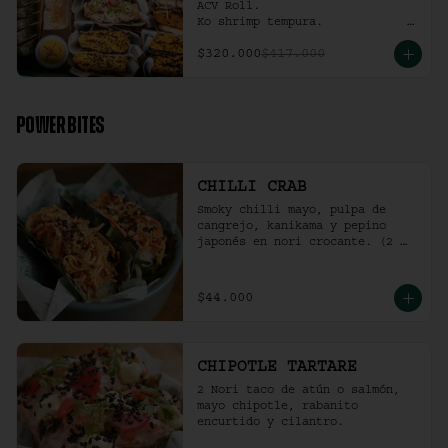
ACV Roll.  

Ko shrimp tempura.                                                  

4 Und Noritaco Chipotle 
$320.000
$417.000
Tartare.                                          

4 Und Noritaco Chilli Crab.                                                                                                                                  

2 Und Sriracha Chicken.
POWER BITES
CHILLI CRAB
Smoky chilli mayo, pulpa de 
cangrejo, kanikama y pepino 
japonés en nori crocante. (2 
und)
$44.000
CHIPOTLE TARTARE
2 Nori taco de atún o salmón, 
mayo chipotle, rabanito 
encurtido y cilantro.