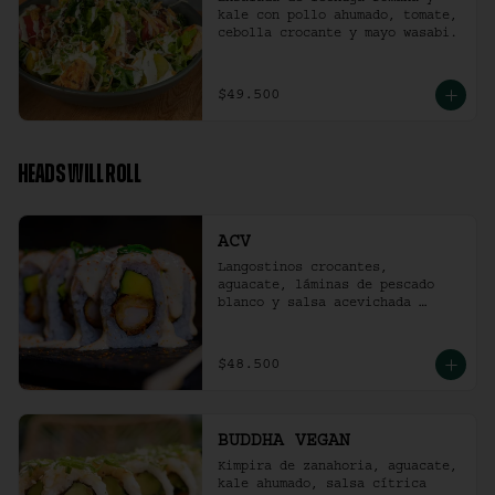
kale con pollo ahumado, tomate, 
cebolla crocante y mayo wasabi.
$49.500
HEADS WILL ROLL
ACV
Langostinos crocantes, 
aguacate, láminas de pescado 
blanco y salsa acevichada 
ligeramente picante. (10 
unidades)
$48.500
BUDDHA VEGAN
Kimpira de zanahoria, aguacate, 
kale ahumado, salsa cítrica 