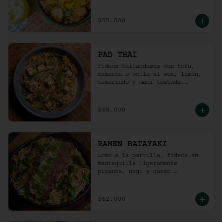
picante).
$55.000
PAD THAI
fideos tailandeses con tofu, 
camarón o pollo al wok, limón, 
tamarindo y maní tostado.
(ligeramente picante).
$48.000
RAMEN BATAYAKI
Lomo a la parrilla, fideos en 
mantequilla ligeramente 
picante, negi y queso 
parmesano.

(No lleva caldo).
$62.000