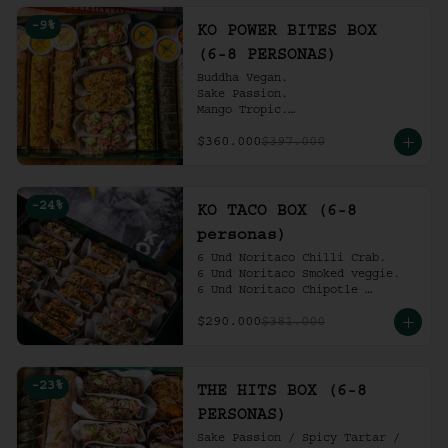
Ko Shrimp Tempura.

-
9
%
Gochujang Ribs.

KO POWER BITES BOX
(6-8 personas).
(6-8 PERSONAS)
Buddha Vegan.

Sake Passion.

Mango Tropic.

Spicy Tartar.

$360.000
$397.000
Dragon.

ACV Roll.

2 Und Noritaco Chipotle 
Tartare.

-
24
%
2 Und Noritaco Chilli Crab.

KO TACO BOX (6-8
2 Und Noritaco Smoked Veggie.

personas)
(6-8 personas).
6 Und Noritaco Chilli Crab.                                          

6 Und Noritaco Smoked veggie.                                                             

6 Und Noritaco Chipotle 
Tartare.
$290.000
$381.000
-
23
%
THE HITS BOX (6-8
PERSONAS)
Sake Passion / Spicy Tartar / 