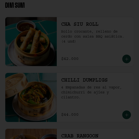
DIM SUM
CHA SIU ROLL
Rollo crocante, relleno de 
cerdo con salsa BBQ asiática. 
(4 und)
$42.000
CHILLI DUMPLIGS
4 Empanadas de res al vapor, 
chimichurri de ajíes y 
cilantro.
$44.000
CRAB RANGOON