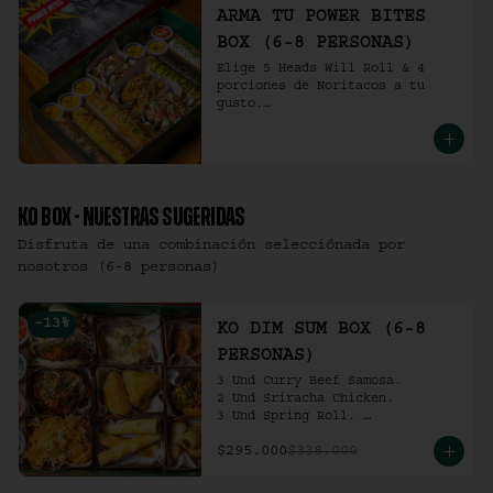
ARMA TU POWER BITES
BOX (6-8 PERSONAS)
Elige 5 Heads Will Roll & 4 
porciones de Noritacos a tu 
gusto.

(6-8 personas).
KO BOX - NUESTRAS SUGERIDAS
Disfruta de una combinación selecciónada por
nosotros (6-8 personas)
-
13
%
KO DIM SUM BOX (6-8
PERSONAS)
3 Und Curry Beef Samosa.

2 Und Sriracha Chicken.

3 Und Spring Roll. 

3 Und Chilli Dumpling.

$295.000
$338.000
3 Und Cha Siu Roll.

3 Und Crab Rangoon.

3 Und Hong Kong Dumplings.
