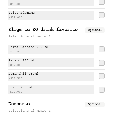
+
$40.000
$17.500
Spicy Edamame
+
$22.000
PISCO LEMONCHI 280 ml
Elige tu KO drink favorito
Opcional
Jugo de lychee y lemongrass 
Seleccione al menos 1
mezclado con pisco.
China Passion 280 ml
+
$17.500
$37.500
Farang 280 ml
+
$17.000
Lemonchii 280ml
UNSHU 280 ml
+
$17.500
té jazmín, mandarina y limón.
Unshu 280 ml
+
$17.000
$17.000
Desserts
Opcional
Seleccione al menos 1