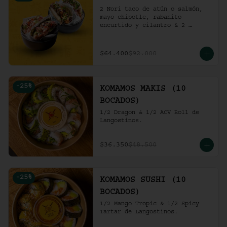
2 Nori taco de atún o salmón, 
mayo chipotle, rabanito 
encurtido y cilantro & 2 
Unidades de pollo crocante con 
ensalada de repollo y mayo 
picante en bao buns.
$64.400
$92.000
-
25
%
KOMAMOS MAKIS (10
BOCADOS)
1/2 Dragon & 1/2 ACV Roll de 
Langostinos.
$36.350
$48.500
-
25
%
KOMAMOS SUSHI (10
BOCADOS)
1/2 Mango Tropic & 1/2 Spicy 
Tartar de Langostinos.