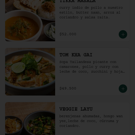
TIKKA MASALA
curry indio de pollo a nuestro 
estilo, butter naan, arroz al 
coriandro y salsa raita.
$52.000
TOM KHA GAI
Sopa Tailandesa picante con 
camarones, pollo y curry con 
leche de coco, zucchini y hojas 
de albahaca.
$49.500
VEGGIE LAYU
berenjenas ahumadas, hongo wan 
yee,leche de coco, cúrcuma y 
coriandro.