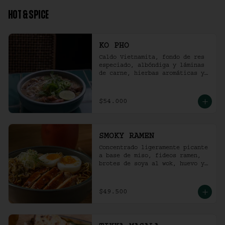
HOT & SPICE
KO PHO
Caldo Vietnamita, fondo de res 
especiado, albóndiga y láminas 
de carne, hierbas aromáticas y 
jalapeño.
$54.000
SMOKY RAMEN
Concentrado ligeramente picante 
a base de miso, fideos ramen, 
brotes de soya al wok, huevo y 
pollo ahumado.
$49.500