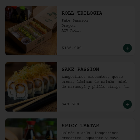
ROLL TRILOGIA
Sake Passion.

Dragon.

ACV Roll.
$136.000
SAKE PASSION
Langostinos crocantes, queso 
crema, láminas de salmón, miel 
de maracuyá y phillo strips (10 
Unidades)
$49.500
SPICY TARTAR
Salmón o atún, langostinos 
crocantes, aguacate y mayo  