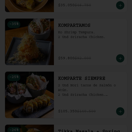
$35.050
$46.750
-
35
%
KOMPARTAMOS
Ko Shrimp Tempura.

2 Und Sriracha Chicken.
$59.800
$92.000
-
25
%
KOMPARTE SIEMPRE
2 Und Nori tacos de Salmón o 
Atún.

2 Und Sriracha Chicken.

 Mango Tropic.
$105.350
$140.500
-
26
%