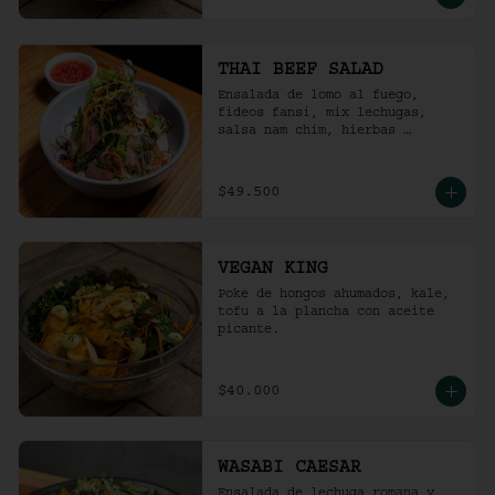
THAI BEEF SALAD
Ensalada de lomo al fuego, 
fideos fansi, mix lechugas, 
salsa nam chim, hierbas 
aromáticas, ají limo, cebolla 
ocañera, rábano fresco y maní 
tostado.
$49.500
VEGAN KING
Poke de hongos ahumados, kale, 
tofu a la plancha con aceite 
picante.
$40.000
WASABI CAESAR
Ensalada de lechuga romana y 