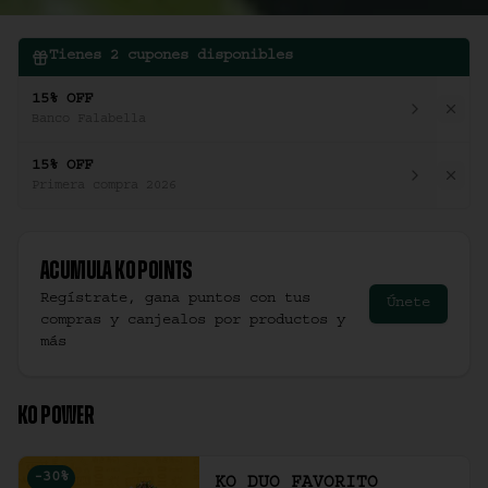
Tienes
2
cupones disponibles
15% OFF
Banco Falabella
15% OFF
Primera compra 2026
Acumula
Ko Points
Regístrate, gana puntos con tus
Únete
compras y canjealos por productos y
más
KO POWER
-
30
%
KO DUO FAVORITO