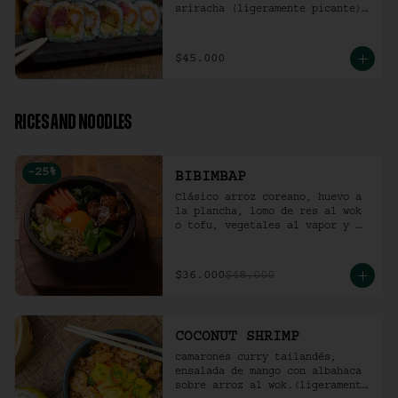
sriracha (ligeramente picante).
(10 Unidades)
$45.000
RICES AND NOODLES
-
25
%
BIBIMBAP
Clásico arroz coreano, huevo a 
la plancha, lomo de res al wok 
o tofu, vegetales al vapor y 
ají coreano.
$36.000
$48.000
COCONUT SHRIMP
camarones curry tailandés, 
ensalada de mango con albahaca 
sobre arroz al wok.(ligeramente 