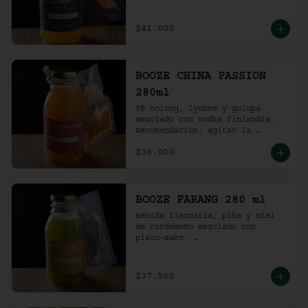
Recomendación: agitar la 
preparación y servir en vaso 
con hielo al gusto.
$41.000
BOOZE CHINA PASSION
280ml
Té oolong, lychee y gulupa 
mezclado con vodka finlandia. 

Recomendación: agitar la 
preparación y servir en vaso 
$36.000
con hielo al gusto.
BOOZE FARANG 280 ml
Bebida limonaria, piña y miel 
de cardamomo mezclado con 
pisco-sake. 

Recomendación: agitar la 
preparación y servir en vaso 
con hielo al gusto.
$37.500