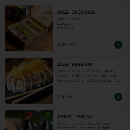
ROLL TRILOGIA
Sake Passion.

Dragon.

ACV Roll.
$136.000
SAKE PASSION
Langostinos crocantes, queso 
crema, láminas de salmón, miel 
de maracuyá y phillo strips (10 
Unidades)
$49.500
SPICY TARTAR
Salmón o atún, langostinos 
crocantes, aguacate y mayo  