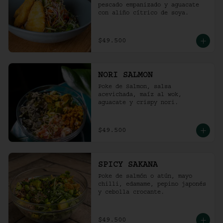
pescado empanizado y aguacate 
con aliño cítrico de soya.
$49.500
NORI SALMON
Poke de Salmon, salsa 
acevichada, maíz al wok, 
aguacate y crispy nori.
$49.500
SPICY SAKANA
Poke de salmón o atún, mayo 
chilli, edamame, pepino japonés 
y cebolla crocante.
$49.500