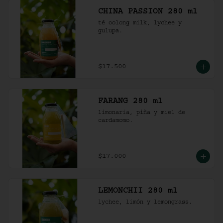
CHINA PASSION 280 ml
té oolong milk, lychee y 
gulupa.
$17.500
FARANG 280 ml
limonaria, piña y miel de 
cardamomo.
$17.000
LEMONCHII 280 ml
lychee, limón y lemongrass.