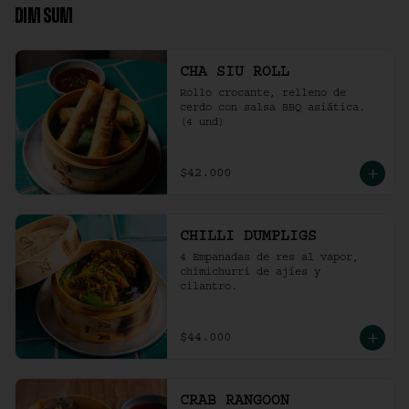
DIM SUM
CHA SIU ROLL
Rollo crocante, relleno de 
cerdo con salsa BBQ asiática. 
(4 und)
$42.000
CHILLI DUMPLIGS
4 Empanadas de res al vapor, 
chimichurri de ajíes y 
cilantro.
$44.000
CRAB RANGOON