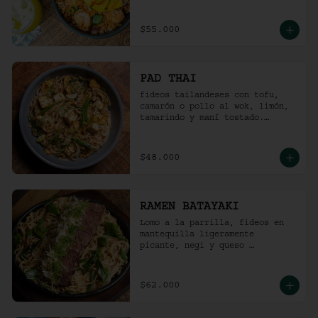
picante).
$55.000
PAD THAI
fideos tailandeses con tofu, 
camarón o pollo al wok, limón, 
tamarindo y maní tostado.
(ligeramente picante).
$48.000
RAMEN BATAYAKI
Lomo a la parrilla, fideos en 
mantequilla ligeramente 
picante, negi y queso 
parmesano.

(No lleva caldo).
$62.000