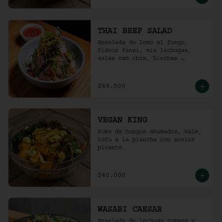
THAI BEEF SALAD
Ensalada de lomo al fuego, 
fideos fansi, mix lechugas, 
salsa nam chim, hierbas 
aromáticas, ají limo, cebolla 
ocañera, rábano fresco y maní 
tostado.
$49.500
VEGAN KING
Poke de hongos ahumados, kale, 
tofu a la plancha con aceite 
picante.
$40.000
WASABI CAESAR
Ensalada de lechuga romana y 