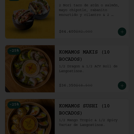
2 Nori taco de atún o salmón, 
mayo chipotle, rabanito 
encurtido y cilantro & 2 
Unidades de pollo crocante con 
ensalada de repollo y mayo 
picante en bao buns.
$64.400
$92.000
-
25
%
KOMAMOS MAKIS (10
BOCADOS)
1/2 Dragon & 1/2 ACV Roll de 
Langostinos.
$36.350
$48.500
-
25
%
KOMAMOS SUSHI (10
BOCADOS)
1/2 Mango Tropic & 1/2 Spicy 
Tartar de Langostinos.