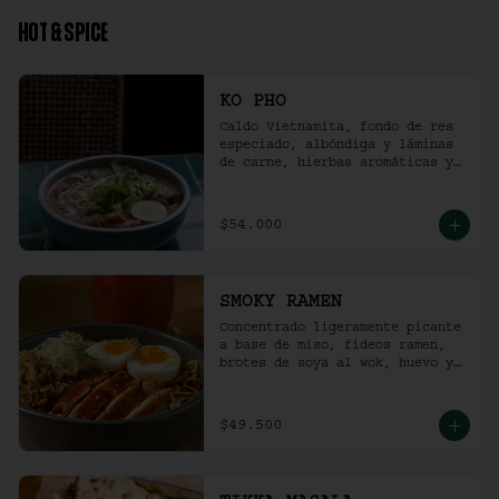
HOT & SPICE
KO PHO
Caldo Vietnamita, fondo de res 
especiado, albóndiga y láminas 
de carne, hierbas aromáticas y 
jalapeño.
$54.000
SMOKY RAMEN
Concentrado ligeramente picante 
a base de miso, fideos ramen, 
brotes de soya al wok, huevo y 
pollo ahumado.
$49.500