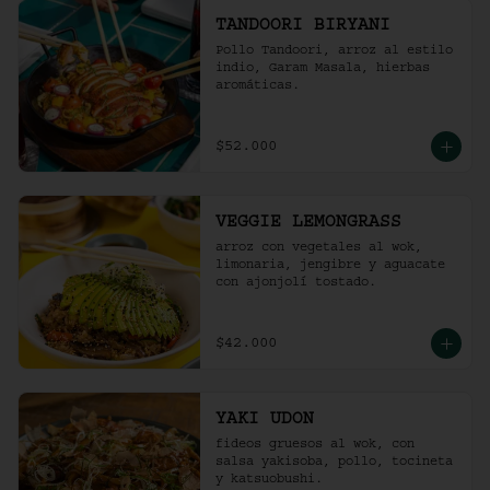
TANDOORI BIRYANI
Pollo Tandoori, arroz al estilo 
indio, Garam Masala, hierbas 
aromáticas.
$52.000
VEGGIE LEMONGRASS
arroz con vegetales al wok, 
limonaria, jengibre y aguacate 
con ajonjolí tostado.
$42.000
YAKI UDON
fideos gruesos al wok, con 
salsa yakisoba, pollo, tocineta 
y katsuobushi.