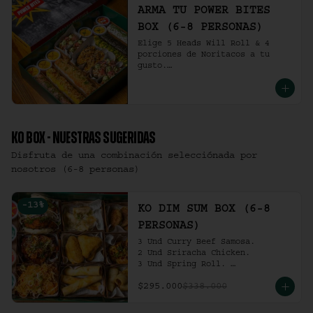
ARMA TU POWER BITES
BOX (6-8 PERSONAS)
Elige 5 Heads Will Roll & 4 
porciones de Noritacos a tu 
gusto.

(6-8 personas).
KO BOX - NUESTRAS SUGERIDAS
Disfruta de una combinación selecciónada por
nosotros (6-8 personas)
-
13
%
KO DIM SUM BOX (6-8
PERSONAS)
3 Und Curry Beef Samosa.

2 Und Sriracha Chicken.

3 Und Spring Roll. 

3 Und Chilli Dumpling.

$295.000
$338.000
3 Und Cha Siu Roll.

3 Und Crab Rangoon.

3 Und Hong Kong Dumplings.
