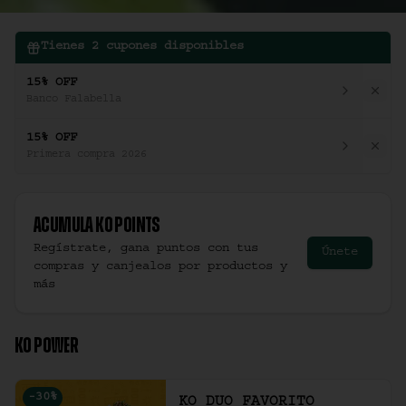
Tienes
2
cupones disponibles
15% OFF
Banco Falabella
15% OFF
Primera compra 2026
Acumula
Ko Points
Regístrate, gana puntos con tus
Únete
compras y canjealos por productos y
más
KO POWER
-
30
%
KO DUO FAVORITO