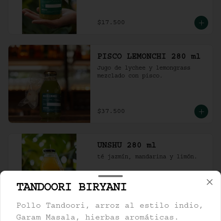
$17.500
PISCO LEMONCHI 280 ml
Jugo de lychee y lemongrass 
mezclado con pisco.
$37.500
UNSHU 280 ml
té jazmín, mandarina y limón.
TANDOORI BIRYANI
$17.000
Pollo Tandoori, arroz al estilo indio,
Garam Masala, hierbas aromáticas.