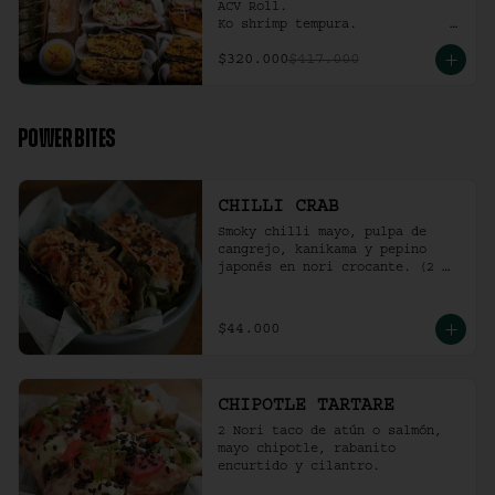
ACV Roll.  

Ko shrimp tempura.                                                  

4 Und Noritaco Chipotle 
$320.000
$417.000
Tartare.                                          

4 Und Noritaco Chilli Crab.                                                                                                                                  

2 Und Sriracha Chicken.
POWER BITES
CHILLI CRAB
Smoky chilli mayo, pulpa de 
cangrejo, kanikama y pepino 
japonés en nori crocante. (2 
und)
$44.000
CHIPOTLE TARTARE
2 Nori taco de atún o salmón, 
mayo chipotle, rabanito 
encurtido y cilantro.