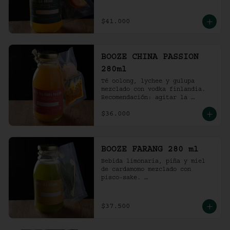
Recomendación: agitar la 
preparación y servir en vaso 
con hielo al gusto.
$41.000
BOOZE CHINA PASSION
280ml
Té oolong, lychee y gulupa 
mezclado con vodka finlandia. 

Recomendación: agitar la 
preparación y servir en vaso 
$36.000
con hielo al gusto.
BOOZE FARANG 280 ml
Bebida limonaria, piña y miel 
de cardamomo mezclado con 
pisco-sake. 

Recomendación: agitar la 
preparación y servir en vaso 
con hielo al gusto.
$37.500