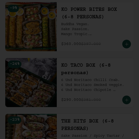
Ko Shrimp Tempura.

-
9
%
Gochujang Ribs.

KO POWER BITES BOX
(6-8 personas).
(6-8 PERSONAS)
Buddha Vegan.

Sake Passion.

Mango Tropic.

Spicy Tartar.

$360.000
$397.000
Dragon.

ACV Roll.

2 Und Noritaco Chipotle 
Tartare.

-
24
%
2 Und Noritaco Chilli Crab.

KO TACO BOX (6-8
2 Und Noritaco Smoked Veggie.

personas)
(6-8 personas).
6 Und Noritaco Chilli Crab.                                          

6 Und Noritaco Smoked veggie.                                                             

6 Und Noritaco Chipotle 
Tartare.
$290.000
$381.000
-
23
%
THE HITS BOX (6-8
PERSONAS)
Sake Passion / Spicy Tartar / 