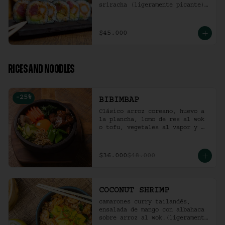
sriracha (ligeramente picante).
(10 Unidades)
$45.000
RICES AND NOODLES
-
25
%
BIBIMBAP
Clásico arroz coreano, huevo a 
la plancha, lomo de res al wok 
o tofu, vegetales al vapor y 
ají coreano.
$36.000
$48.000
COCONUT SHRIMP
camarones curry tailandés, 
ensalada de mango con albahaca 
sobre arroz al wok.(ligeramente 