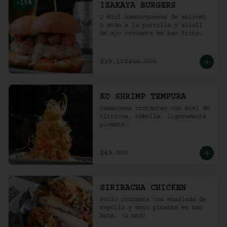
-
15
%
IZAKAYA BURGERS
2 Mini hamburguesas de shiromi 
o atún a la parrilla y alioli 
de ajo crocante en bao frito.
$39.100
$46.000
KO SHRIMP TEMPURA
Camarones crocantes con miel de 
cítricos, cebolla, ligeramente 
picante.
$49.000
SIRIRACHA CHICKEN
Pollo crocante con ensalada de 
repollo y mayo picante en bao 
buns. (2 und)