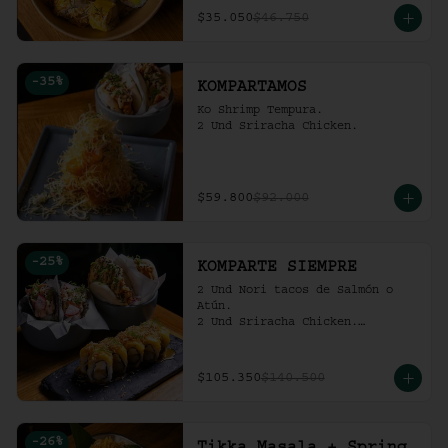
$35.050
$46.750
-
35
%
KOMPARTAMOS
Ko Shrimp Tempura.

2 Und Sriracha Chicken.
$59.800
$92.000
-
25
%
KOMPARTE SIEMPRE
2 Und Nori tacos de Salmón o 
Atún.

2 Und Sriracha Chicken.

 Mango Tropic.
$105.350
$140.500
-
26
%