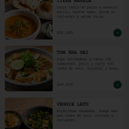
TIKKA MASALA
curry indio de pollo a nuestro 
estilo, butter naan, arroz al 
coriandro y salsa raita.
$52.000
TOM KHA GAI
Sopa Tailandesa picante con 
camarones, pollo y curry con 
leche de coco, zucchini y hojas 
de albahaca.
$49.500
VEGGIE LAYU
berenjenas ahumadas, hongo wan 
yee,leche de coco, cúrcuma y 
coriandro.