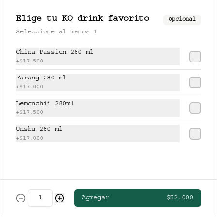
CERVEZAS
Elige tu KO drink favorito
Opcional
Seleccione al menos 1
CLUB COLOMBIA RUBIA
China Passion 280 ml
+
$17.500
Farang 280 ml
+
$17.000
$13.000
Lemonchii 280ml
+
$17.500
Unshu 280 ml
STELLA ARTOIS
+
$17.000
$19.000
Agregar
$52.000