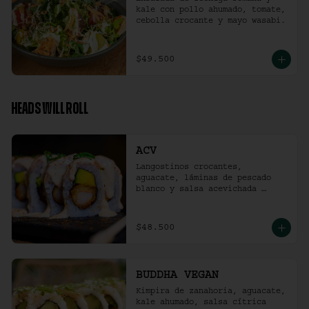
kale con pollo ahumado, tomate, 
cebolla crocante y mayo wasabi.
$49.500
HEADS WILL ROLL
ACV
Langostinos crocantes, 
aguacate, láminas de pescado 
blanco y salsa acevichada 
ligeramente picante. (10 
unidades)
$48.500
BUDDHA VEGAN
Kimpira de zanahoria, aguacate, 
kale ahumado, salsa cítrica 