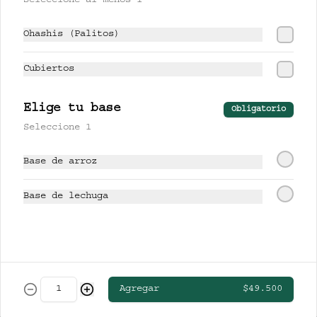
Seleccione al menos 1
CERVEZAS
Ohashis (Palitos)
CLUB COLOMBIA RUBIA
Cubiertos
Elige tu base
Obligatorio
Seleccione 1
$13.000
Base de arroz
STELLA ARTOIS
Base de lechuga
$19.000
Agregar
$49.500