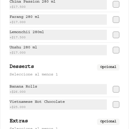
China Passion 280 ml
+
$17.500
$17.500
Farang 280 ml
+
$17.000
Lemonchii 280ml
PISCO LEMONCHI 280 ml
+
$17.500
Jugo de lychee y lemongrass 
mezclado con pisco.
Unshu 280 ml
+
$17.000
$37.500
Desserts
Opcional
Seleccione al menos 1
UNSHU 280 ml
Banana Rolls
té jazmín, mandarina y limón.
+
$26.000
Vietnamese Hot Chocolate
+
$25.000
$17.000
Extras
Opcional