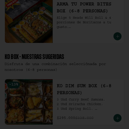
ARMA TU POWER BITES
BOX (6-8 PERSONAS)
Elige 5 Heads Will Roll & 4 
porciones de Noritacos a tu 
gusto.

(6-8 personas).
KO BOX - NUESTRAS SUGERIDAS
Disfruta de una combinación selecciónada por
nosotros (6-8 personas)
-
13
%
KO DIM SUM BOX (6-8
PERSONAS)
3 Und Curry Beef Samosa.

2 Und Sriracha Chicken.

3 Und Spring Roll. 

3 Und Chilli Dumpling.

$295.000
$338.000
3 Und Cha Siu Roll.

3 Und Crab Rangoon.

3 Und Hong Kong Dumplings.
