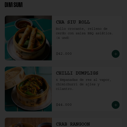
DIM SUM
CHA SIU ROLL
Rollo crocante, relleno de 
cerdo con salsa BBQ asiática. 
(4 und)
$42.000
CHILLI DUMPLIGS
4 Empanadas de res al vapor, 
chimichurri de ajíes y 
cilantro.
$44.000
CRAB RANGOON