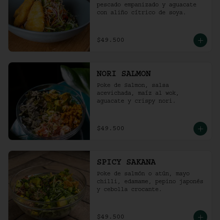
pescado empanizado y aguacate 
con aliño cítrico de soya.
$49.500
NORI SALMON
Poke de Salmon, salsa 
acevichada, maíz al wok, 
aguacate y crispy nori.
$49.500
SPICY SAKANA
Poke de salmón o atún, mayo 
chilli, edamame, pepino japonés 
y cebolla crocante.
$49.500