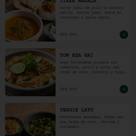
TIKKA MASALA
curry indio de pollo a nuestro 
estilo, butter naan, arroz al 
coriandro y salsa raita.
$52.000
TOM KHA GAI
Sopa Tailandesa picante con 
camarones, pollo y curry con 
leche de coco, zucchini y hojas 
de albahaca.
$49.500
VEGGIE LAYU
berenjenas ahumadas, hongo wan 
yee,leche de coco, cúrcuma y 
coriandro.