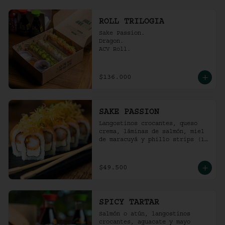
ROLL TRILOGIA
Sake Passion.

Dragon.

ACV Roll.
$136.000
SAKE PASSION
Langostinos crocantes, queso 
crema, láminas de salmón, miel 
de maracuyá y phillo strips (10 
Unidades)
$49.500
SPICY TARTAR
Salmón o atún, langostinos 
crocantes, aguacate y mayo  