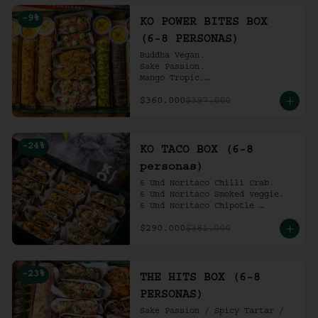
Ko Shrimp Tempura.

-
9
%
Gochujang Ribs.

KO POWER BITES BOX
(6-8 personas).
(6-8 PERSONAS)
Buddha Vegan.

Sake Passion.

Mango Tropic.

Spicy Tartar.

$360.000
$397.000
Dragon.

ACV Roll.

2 Und Noritaco Chipotle 
Tartare.

-
24
%
2 Und Noritaco Chilli Crab.

KO TACO BOX (6-8
2 Und Noritaco Smoked Veggie.

personas)
(6-8 personas).
6 Und Noritaco Chilli Crab.                                          

6 Und Noritaco Smoked veggie.                                                             

6 Und Noritaco Chipotle 
Tartare.
$290.000
$381.000
-
23
%
THE HITS BOX (6-8
PERSONAS)
Sake Passion / Spicy Tartar / 