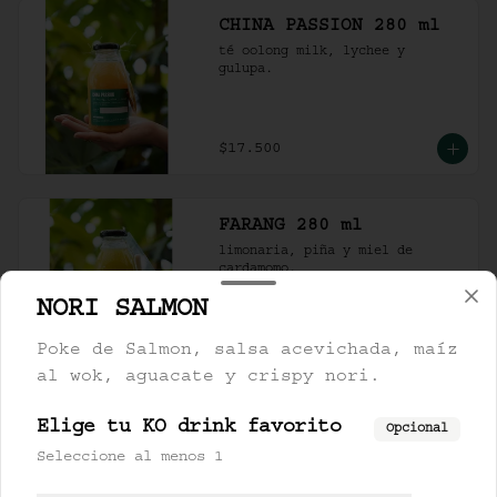
CHINA PASSION 280 ml
té oolong milk, lychee y 
gulupa.
$17.500
FARANG 280 ml
limonaria, piña y miel de 
cardamomo.
NORI SALMON
$17.000
Poke de Salmon, salsa acevichada, maíz
al wok, aguacate y crispy nori.
LEMONCHII 280 ml
Elige tu KO drink favorito
Opcional
lychee, limón y lemongrass.
Seleccione al menos 1