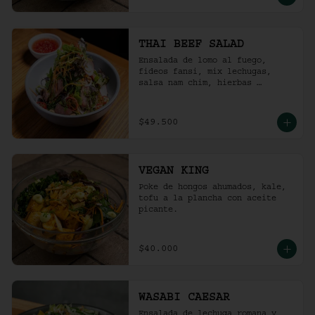
THAI BEEF SALAD
Ensalada de lomo al fuego, 
fideos fansi, mix lechugas, 
salsa nam chim, hierbas 
aromáticas, ají limo, cebolla 
ocañera, rábano fresco y maní 
tostado.
$49.500
VEGAN KING
Poke de hongos ahumados, kale, 
tofu a la plancha con aceite 
picante.
$40.000
WASABI CAESAR
Ensalada de lechuga romana y 