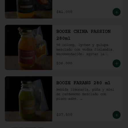
Recomendación: agitar la 
preparación y servir en vaso 
con hielo al gusto.
$41.000
BOOZE CHINA PASSION
280ml
Té oolong, lychee y gulupa 
mezclado con vodka finlandia. 

Recomendación: agitar la 
preparación y servir en vaso 
$36.000
con hielo al gusto.
BOOZE FARANG 280 ml
Bebida limonaria, piña y miel 
de cardamomo mezclado con 
pisco-sake. 

Recomendación: agitar la 
preparación y servir en vaso 
con hielo al gusto.
$37.500