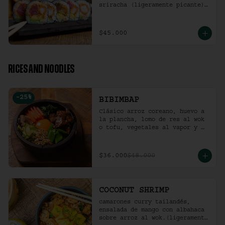
sriracha (ligeramente picante).
(10 Unidades)
$45.000
RICES AND NOODLES
-
25
%
BIBIMBAP
Clásico arroz coreano, huevo a 
la plancha, lomo de res al wok 
o tofu, vegetales al vapor y 
ají coreano.
$36.000
$48.000
COCONUT SHRIMP
camarones curry tailandés, 
ensalada de mango con albahaca 
sobre arroz al wok.(ligeramente 