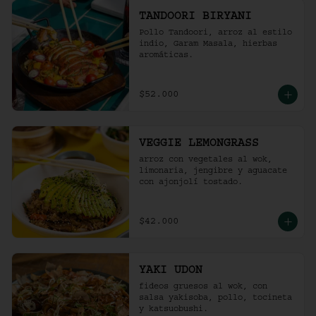
TANDOORI BIRYANI
Pollo Tandoori, arroz al estilo 
indio, Garam Masala, hierbas 
aromáticas.
$52.000
VEGGIE LEMONGRASS
arroz con vegetales al wok, 
limonaria, jengibre y aguacate 
con ajonjolí tostado.
$42.000
YAKI UDON
fideos gruesos al wok, con 
salsa yakisoba, pollo, tocineta 
y katsuobushi.