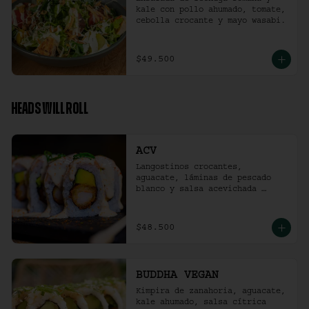
kale con pollo ahumado, tomate, 
cebolla crocante y mayo wasabi.
$49.500
HEADS WILL ROLL
ACV
Langostinos crocantes, 
aguacate, láminas de pescado 
blanco y salsa acevichada 
ligeramente picante. (10 
unidades)
$48.500
BUDDHA VEGAN
Kimpira de zanahoria, aguacate, 
kale ahumado, salsa cítrica 