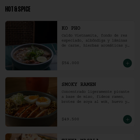
HOT & SPICE
KO PHO
Caldo Vietnamita, fondo de res 
especiado, albóndiga y láminas 
de carne, hierbas aromáticas y 
jalapeño.
$54.000
SMOKY RAMEN
Concentrado ligeramente picante 
a base de miso, fideos ramen, 
brotes de soya al wok, huevo y 
pollo ahumado.
$49.500