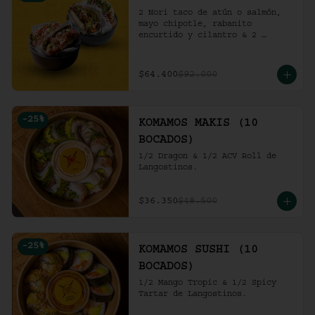
2 Nori taco de atún o salmón, 
mayo chipotle, rabanito 
encurtido y cilantro & 2 
Unidades de pollo crocante con 
ensalada de repollo y mayo 
picante en bao buns.
$64.400
$92.000
-
25
%
KOMAMOS MAKIS (10
BOCADOS)
1/2 Dragon & 1/2 ACV Roll de 
Langostinos.
$36.350
$48.500
-
25
%
KOMAMOS SUSHI (10
BOCADOS)
1/2 Mango Tropic & 1/2 Spicy 
Tartar de Langostinos.