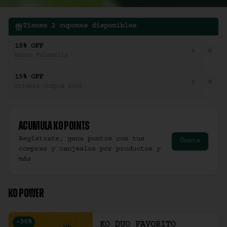
Tienes
2
cupones disponibles
15% OFF
Banco Falabella
15% OFF
Primera compra 2026
Acumula
Ko Points
Regístrate, gana puntos con tus
Únete
compras y canjealos por productos y
más
KO POWER
-
30
%
KO DUO FAVORITO