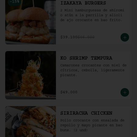
-
15
%
IZAKAYA BURGERS
2 Mini hamburguesas de shiromi 
o atún a la parrilla y alioli 
de ajo crocante en bao frito.
$39.100
$46.000
KO SHRIMP TEMPURA
Camarones crocantes con miel de 
cítricos, cebolla, ligeramente 
picante.
$49.000
SIRIRACHA CHICKEN
Pollo crocante con ensalada de 
repollo y mayo picante en bao 
buns. (2 und)