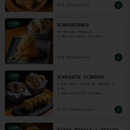
$35.050
$46.750
-
35
%
KOMPARTAMOS
Ko Shrimp Tempura.

2 Und Sriracha Chicken.
$59.800
$92.000
-
25
%
KOMPARTE SIEMPRE
2 Und Nori tacos de Salmón o 
Atún.

2 Und Sriracha Chicken.

 Mango Tropic.
$105.350
$140.500
-
26
%