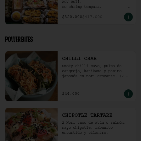
ACV Roll.  

Ko shrimp tempura.                                                  

4 Und Noritaco Chipotle 
$320.000
$417.000
Tartare.                                          

4 Und Noritaco Chilli Crab.                                                                                                                                  

2 Und Sriracha Chicken.
POWER BITES
CHILLI CRAB
Smoky chilli mayo, pulpa de 
cangrejo, kanikama y pepino 
japonés en nori crocante. (2 
und)
$44.000
CHIPOTLE TARTARE
2 Nori taco de atún o salmón, 
mayo chipotle, rabanito 
encurtido y cilantro.