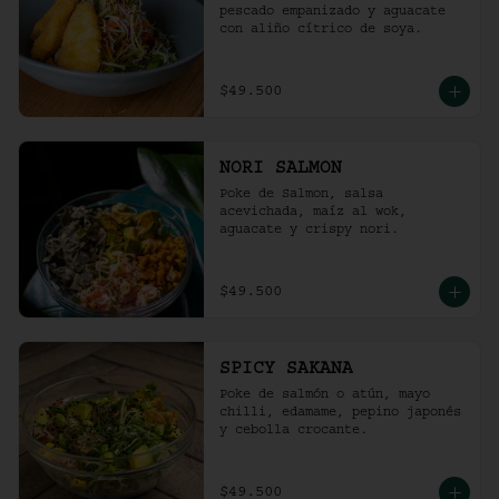
pescado empanizado y aguacate 
con aliño cítrico de soya.
$49.500
NORI SALMON
Poke de Salmon, salsa 
acevichada, maíz al wok, 
aguacate y crispy nori.
$49.500
SPICY SAKANA
Poke de salmón o atún, mayo 
chilli, edamame, pepino japonés 
y cebolla crocante.
$49.500