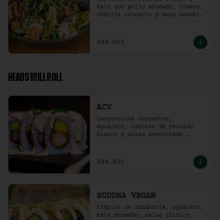
kale con pollo ahumado, tomate, 
cebolla crocante y mayo wasabi.
$49.500
HEADS WILL ROLL
ACV
Langostinos crocantes, 
aguacate, láminas de pescado 
blanco y salsa acevichada 
ligeramente picante. (10 
unidades)
$48.500
BUDDHA VEGAN
Kimpira de zanahoria, aguacate, 
kale ahumado, salsa cítrica 