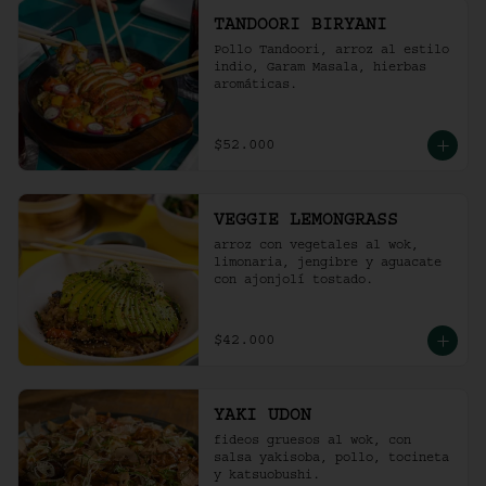
TANDOORI BIRYANI
Pollo Tandoori, arroz al estilo 
indio, Garam Masala, hierbas 
aromáticas.
$52.000
VEGGIE LEMONGRASS
arroz con vegetales al wok, 
limonaria, jengibre y aguacate 
con ajonjolí tostado.
$42.000
YAKI UDON
fideos gruesos al wok, con 
salsa yakisoba, pollo, tocineta 
y katsuobushi.