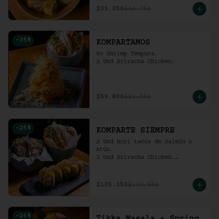
$35.050
$46.750
-
35
%
KOMPARTAMOS
Ko Shrimp Tempura.

2 Und Sriracha Chicken.
$59.800
$92.000
-
25
%
KOMPARTE SIEMPRE
2 Und Nori tacos de Salmón o 
Atún.

2 Und Sriracha Chicken.

 Mango Tropic.
$105.350
$140.500
-
26
%