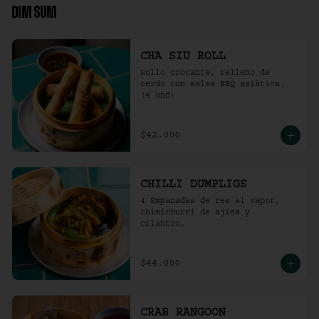
DIM SUM
CHA SIU ROLL
Rollo crocante, relleno de 
cerdo con salsa BBQ asiática. 
(4 und)
$42.000
CHILLI DUMPLIGS
4 Empanadas de res al vapor, 
chimichurri de ajíes y 
cilantro.
$44.000
CRAB RANGOON