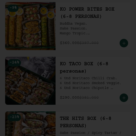
Ko Shrimp Tempura.

-
9
%
Gochujang Ribs.

KO POWER BITES BOX
(6-8 personas).
(6-8 PERSONAS)
Buddha Vegan.

Sake Passion.

Mango Tropic.

Spicy Tartar.

$360.000
$397.000
Dragon.

ACV Roll.

2 Und Noritaco Chipotle 
Tartare.

-
24
%
2 Und Noritaco Chilli Crab.

KO TACO BOX (6-8
2 Und Noritaco Smoked Veggie.

personas)
(6-8 personas).
6 Und Noritaco Chilli Crab.                                          

6 Und Noritaco Smoked veggie.                                                             

6 Und Noritaco Chipotle 
Tartare.
$290.000
$381.000
-
23
%
THE HITS BOX (6-8
PERSONAS)
Sake Passion / Spicy Tartar / 