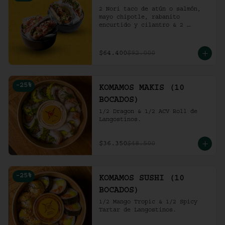
2 Nori taco de atún o salmón, 
mayo chipotle, rabanito 
encurtido y cilantro & 2 
Unidades de pollo crocante con 
ensalada de repollo y mayo 
picante en bao buns.
$64.400
$92.000
-
25
%
KOMAMOS MAKIS (10
BOCADOS)
1/2 Dragon & 1/2 ACV Roll de 
Langostinos.
$36.350
$48.500
-
25
%
KOMAMOS SUSHI (10
BOCADOS)
1/2 Mango Tropic & 1/2 Spicy 
Tartar de Langostinos.