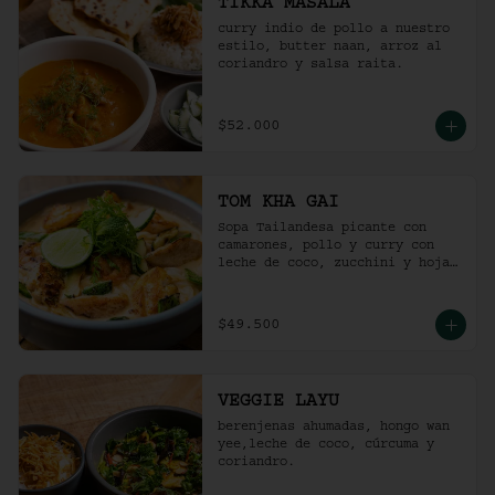
TIKKA MASALA
curry indio de pollo a nuestro 
estilo, butter naan, arroz al 
coriandro y salsa raita.
$52.000
TOM KHA GAI
Sopa Tailandesa picante con 
camarones, pollo y curry con 
leche de coco, zucchini y hojas 
de albahaca.
$49.500
VEGGIE LAYU
berenjenas ahumadas, hongo wan 
yee,leche de coco, cúrcuma y 
coriandro.