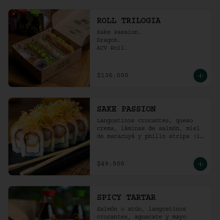
ROLL TRILOGIA
Sake Passion.

Dragon.

ACV Roll.
$136.000
SAKE PASSION
Langostinos crocantes, queso 
crema, láminas de salmón, miel 
de maracuyá y phillo strips (10 
Unidades)
$49.500
SPICY TARTAR
Salmón o atún, langostinos 
crocantes, aguacate y mayo  