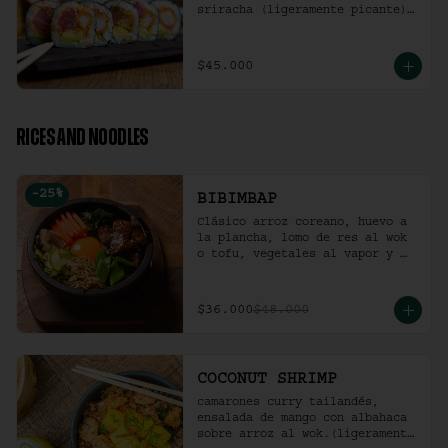
sriracha (ligeramente picante).
(10 Unidades)
$45.000
RICES AND NOODLES
-
25
%
BIBIMBAP
Clásico arroz coreano, huevo a 
la plancha, lomo de res al wok 
o tofu, vegetales al vapor y 
ají coreano.
$36.000
$48.000
COCONUT SHRIMP
camarones curry tailandés, 
ensalada de mango con albahaca 
sobre arroz al wok.(ligeramente 