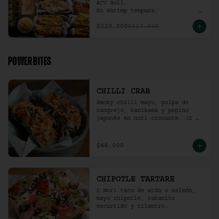
ACV Roll.  

Ko shrimp tempura.                                                  

4 Und Noritaco Chipotle 
$320.000
$417.000
Tartare.                                          

4 Und Noritaco Chilli Crab.                                                                                                                                  

2 Und Sriracha Chicken.
POWER BITES
CHILLI CRAB
Smoky chilli mayo, pulpa de 
cangrejo, kanikama y pepino 
japonés en nori crocante. (2 
und)
$44.000
CHIPOTLE TARTARE
2 Nori taco de atún o salmón, 
mayo chipotle, rabanito 
encurtido y cilantro.