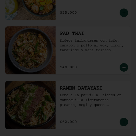
picante).
$55.000
PAD THAI
fideos tailandeses con tofu, 
camarón o pollo al wok, limón, 
tamarindo y maní tostado.
(ligeramente picante).
$48.000
RAMEN BATAYAKI
Lomo a la parrilla, fideos en 
mantequilla ligeramente 
picante, negi y queso 
parmesano.

(No lleva caldo).
$62.000