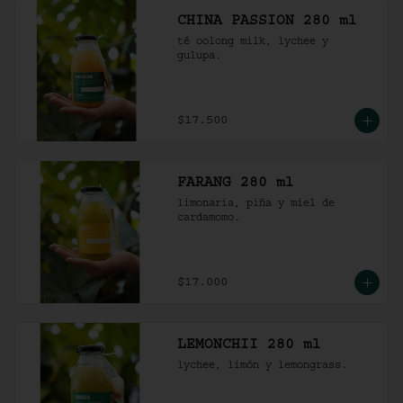
CHINA PASSION 280 ml
té oolong milk, lychee y 
gulupa.
$17.500
FARANG 280 ml
limonaria, piña y miel de 
cardamomo.
$17.000
LEMONCHII 280 ml
lychee, limón y lemongrass.