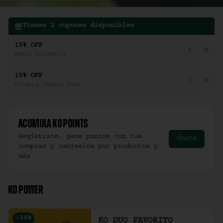
Tienes
2
cupones disponibles
15% OFF
Banco Falabella
15% OFF
Primera compra 2026
Acumula
Ko Points
Regístrate, gana puntos con tus
Únete
compras y canjealos por productos y
más
KO POWER
-
30
%
KO DUO FAVORITO