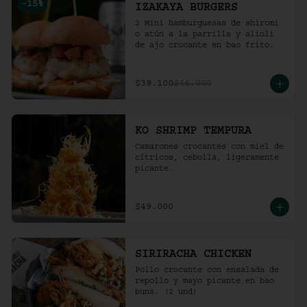
-
15
%
IZAKAYA BURGERS
2 Mini hamburguesas de shiromi 
o atún a la parrilla y alioli 
de ajo crocante en bao frito.
$39.100
$46.000
KO SHRIMP TEMPURA
Camarones crocantes con miel de 
cítricos, cebolla, ligeramente 
picante.
$49.000
SIRIRACHA CHICKEN
Pollo crocante con ensalada de 
repollo y mayo picante en bao 
buns. (2 und)