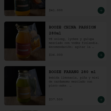
Recomendación: agitar la 
preparación y servir en vaso 
con hielo al gusto.
$41.000
BOOZE CHINA PASSION
280ml
Té oolong, lychee y gulupa 
mezclado con vodka finlandia. 

Recomendación: agitar la 
preparación y servir en vaso 
$36.000
con hielo al gusto.
BOOZE FARANG 280 ml
Bebida limonaria, piña y miel 
de cardamomo mezclado con 
pisco-sake. 

Recomendación: agitar la 
preparación y servir en vaso 
con hielo al gusto.
$37.500