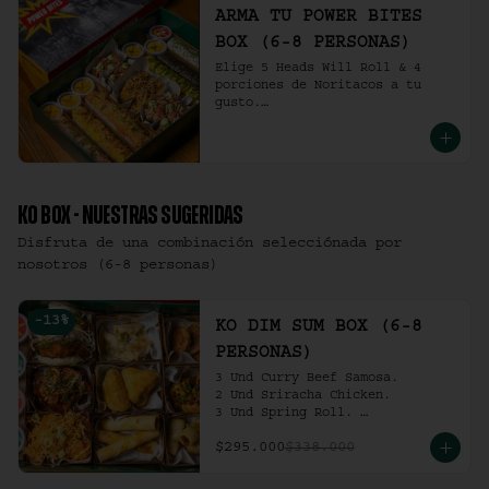
ARMA TU POWER BITES
BOX (6-8 PERSONAS)
Elige 5 Heads Will Roll & 4 
porciones de Noritacos a tu 
gusto.

(6-8 personas).
KO BOX - NUESTRAS SUGERIDAS
Disfruta de una combinación selecciónada por
nosotros (6-8 personas)
-
13
%
KO DIM SUM BOX (6-8
PERSONAS)
3 Und Curry Beef Samosa.

2 Und Sriracha Chicken.

3 Und Spring Roll. 

3 Und Chilli Dumpling.

$295.000
$338.000
3 Und Cha Siu Roll.

3 Und Crab Rangoon.

3 Und Hong Kong Dumplings.
