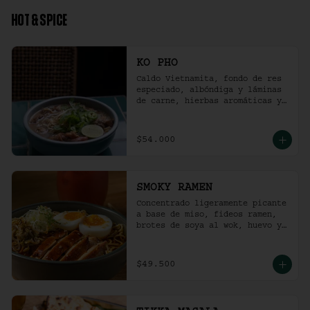
HOT & SPICE
KO PHO
Caldo Vietnamita, fondo de res 
especiado, albóndiga y láminas 
de carne, hierbas aromáticas y 
jalapeño.
$54.000
SMOKY RAMEN
Concentrado ligeramente picante 
a base de miso, fideos ramen, 
brotes de soya al wok, huevo y 
pollo ahumado.
$49.500