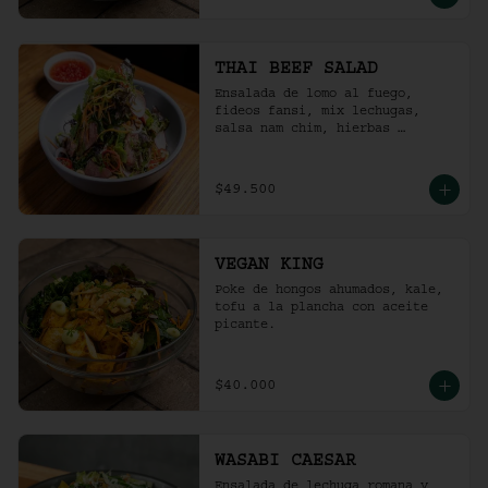
THAI BEEF SALAD
Ensalada de lomo al fuego, 
fideos fansi, mix lechugas, 
salsa nam chim, hierbas 
aromáticas, ají limo, cebolla 
ocañera, rábano fresco y maní 
tostado.
$49.500
VEGAN KING
Poke de hongos ahumados, kale, 
tofu a la plancha con aceite 
picante.
$40.000
WASABI CAESAR
Ensalada de lechuga romana y 