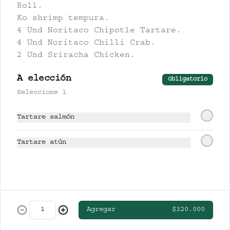
Roll.
CERVEZAS
Ko shrimp tempura.
4 Und Noritaco Chipotle Tartare.
4 Und Noritaco Chilli Crab.
CLUB COLOMBIA RUBIA
2 Und Sriracha Chicken.
A elección
Obligatorio
Seleccione 1
$13.000
Tartare salmón
STELLA ARTOIS
Tartare atún
$19.000
Agregar
$320.000